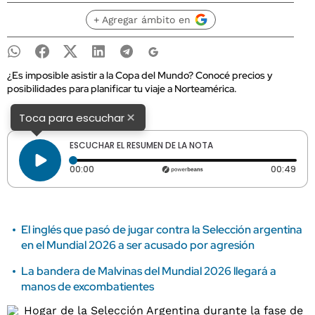
+ Agregar ámbito en
¿Es imposible asistir a la Copa del Mundo? Conocé precios y
posibilidades para planificar tu viaje a Norteamérica.
×
Toca para escuchar
ESCUCHAR EL RESUMEN DE LA NOTA
Tiempo transcurrido: 0 segundos
Dura
00:00
00:49
El inglés que pasó de jugar contra la Selección argentina
en el Mundial 2026 a ser acusado por agresión
La bandera de Malvinas del Mundial 2026 llegará a
manos de excombatientes