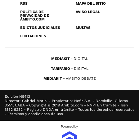
RSS
MAPA DEL SITIO
POLÍTICA DE
AVISO LEGAL
PRIVACIDAD DE
ÁMBITO.COM
EDICTOS JUDICIALES
MULTAS
LICITACIONES
MEDIAKIT
DIGITAL
TARIFARIO
DIGITAL
MEDIAKIT
AMBITO DEBATE
Edición N9413
Director: Gabriel Morini - Propietario: Nefir S.A. - Domicilio: Olleros
3551, CABA - Copyright © 2019 Ambito.com - RNPI En trámite - Issn
1852 9232 - Registro DNDA en trámite - Todos los derechos reservados
- Términos y condiciones de uso