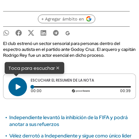
+ Agregar ámbito en
El club estrenó un sector sensorial para personas dentro del
espectro autista en el partido ante Godoy Cruz. El arquero y capitán
Rodrigo Rey fue un actor esencial en dicho proceso.
×
Toca para escuchar
ESCUCHAR EL RESUMEN DE LA NOTA
Tiempo transcurrido: 0 segundos
Dura
00:00
00:39
Independiente levantó la inhibición de la FIFA y podrá
anotar a sus refuerzos
Vélez derrotó a Independiente y sigue como único líder