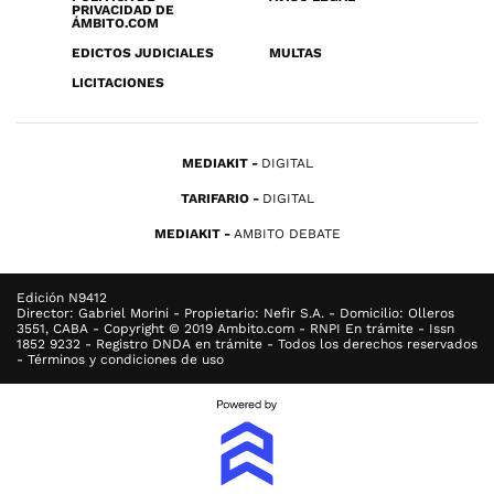
PRIVACIDAD DE
ÁMBITO.COM
EDICTOS JUDICIALES
MULTAS
LICITACIONES
MEDIAKIT
DIGITAL
TARIFARIO
DIGITAL
MEDIAKIT
AMBITO DEBATE
Edición N9412
Director: Gabriel Morini - Propietario: Nefir S.A. - Domicilio: Olleros
3551, CABA - Copyright © 2019 Ambito.com - RNPI En trámite - Issn
1852 9232 - Registro DNDA en trámite - Todos los derechos reservados
- Términos y condiciones de uso