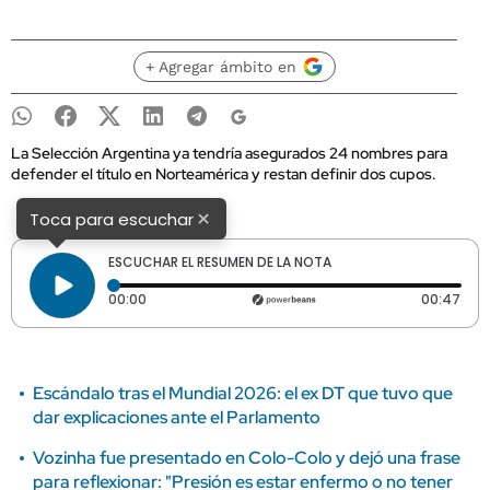
+ Agregar ámbito en
La Selección Argentina ya tendría asegurados 24 nombres para
defender el título en Norteamérica y restan definir dos cupos.
×
Toca para escuchar
ESCUCHAR EL RESUMEN DE LA NOTA
Tiempo transcurrido: 0 segundos
Dura
00:00
00:47
Escándalo tras el Mundial 2026: el ex DT que tuvo que
dar explicaciones ante el Parlamento
Vozinha fue presentado en Colo-Colo y dejó una frase
para reflexionar: "Presión es estar enfermo o no tener