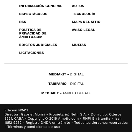
INFORMACIÓN GENERAL
AUTOS
ESPECTÁCULOS
TECNOLOGÍA
RSS
MAPA DEL SITIO
POLÍTICA DE
AVISO LEGAL
PRIVACIDAD DE
ÁMBITO.COM
EDICTOS JUDICIALES
MULTAS
LICITACIONES
MEDIAKIT
DIGITAL
TARIFARIO
DIGITAL
MEDIAKIT
AMBITO DEBATE
Edición N9411
Director: Gabriel Morini - Propietario: Nefir S.A. - Domicilio: Olleros
3551, CABA - Copyright © 2019 Ambito.com - RNPI En trámite - Issn
1852 9232 - Registro DNDA en trámite - Todos los derechos reservados
- Términos y condiciones de uso