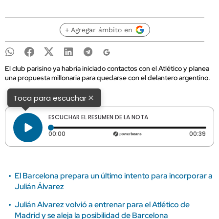
+ Agregar ámbito en
El club parisino ya habría iniciado contactos con el Atlético y planea
una propuesta millonaria para quedarse con el delantero argentino.
×
Toca para escuchar
ESCUCHAR EL RESUMEN DE LA NOTA
Tiempo transcurrido: 0 segundos
Dura
00:00
00:39
El Barcelona prepara un último intento para incorporar a
Julián Álvarez
Julián Alvarez volvió a entrenar para el Atlético de
Madrid y se aleja la posibilidad de Barcelona