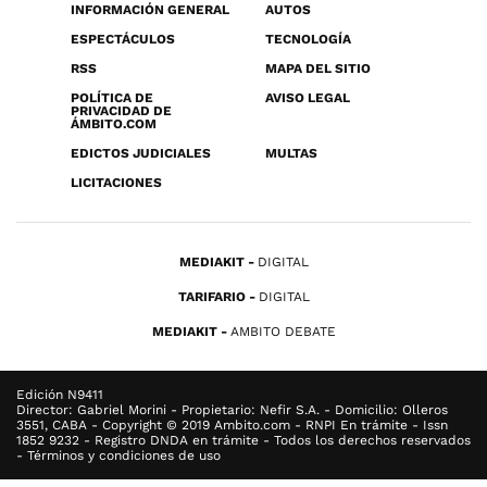
INFORMACIÓN GENERAL
AUTOS
ESPECTÁCULOS
TECNOLOGÍA
RSS
MAPA DEL SITIO
POLÍTICA DE
AVISO LEGAL
PRIVACIDAD DE
ÁMBITO.COM
EDICTOS JUDICIALES
MULTAS
LICITACIONES
MEDIAKIT
DIGITAL
TARIFARIO
DIGITAL
MEDIAKIT
AMBITO DEBATE
Edición N9411
Director: Gabriel Morini - Propietario: Nefir S.A. - Domicilio: Olleros
3551, CABA - Copyright © 2019 Ambito.com - RNPI En trámite - Issn
1852 9232 - Registro DNDA en trámite - Todos los derechos reservados
- Términos y condiciones de uso