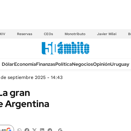
XIV
Reservas
CEOs
Monotributo
Javier Milei
B
Anuario autos 2026
Dólar
Economía
Finanzas
Política
Negocios
Opinión
Uruguay
TECNOLOGÍA
NOVEDADES FISCA
MÉXICO
 de septiembre 2025 - 14:43
EDICTOS JUDICIAL
OPINIÓN
La gran
MULTAS
MUNDO
e Argentina
LICITACIONES
INFORMACIÓN GENERAL
CUADROS TARIFAR
ESPECTÁCULOS
RECALL
DEPORTES
 en