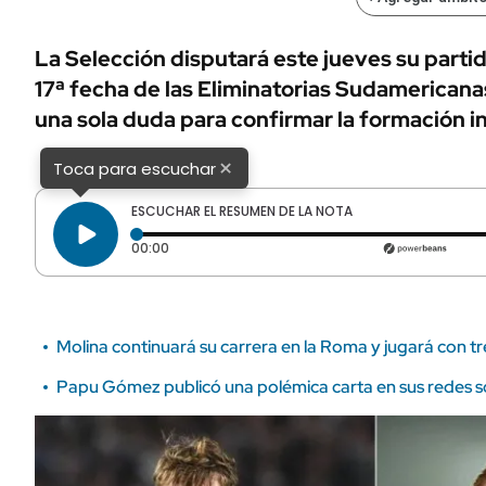
ÁMBITO DEBATE
Municipios
MEDIAKIT AMBITO DEBATE
La Selección disputará este jueves su parti
URUGUAY
17ª fecha de las Eliminatorias Sudamericana
una sola duda para confirmar la formación ini
×
Toca para escuchar
ESCUCHAR EL RESUMEN DE LA NOTA
Tiempo transcurrido: 0 segundos
00:00
Molina continuará su carrera en la Roma y jugará con t
Papu Gómez publicó una polémica carta en sus redes so