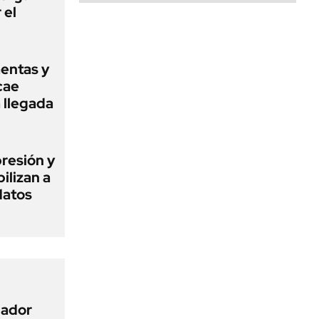
 el
mentas y
cae
a llegada
presión y
ilizan a
datos
nador