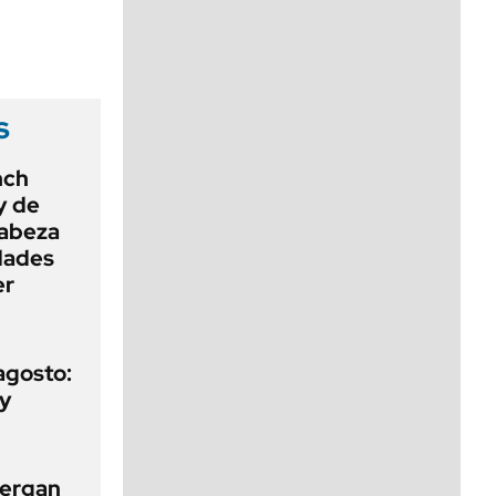
viernes de 10 a 18
s
nch
ey de
cabeza
dades
er
agosto:
 y
tergan