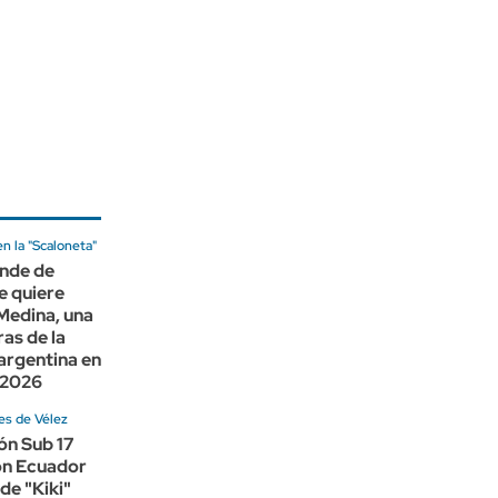
n la "Scaloneta"
ande de
e quiere
 Medina, una
ras de la
argentina en
 2026
res de Vélez
ón Sub 17
n Ecuador
de "Kiki"