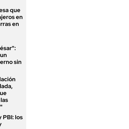
esa que
njeros en
erras en
ésar":
 un
erno sin
flación
lada,
que
las
"
y PBI: los
y