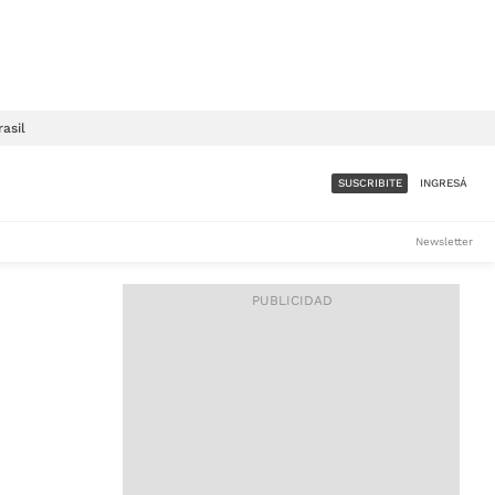
rasil
SUSCRIBITE
INGRESÁ
SUMATE A LA COMUNIDAD
Newsletter
DE ÁMBITO
LES
ACCESO FULL - $1.800/MES
ES
CORPORATIVO - CONSULTAR
Si tenés dudas comunicate
con nosotros a
IOS
suscripciones@ambito.com.ar
Llamanos al (54) 11 4556-
9147/48 o
al (54) 11 4449-3256 de lunes a