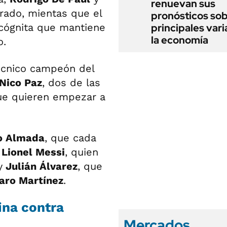
renuevan sus
rado, mientas que el
pronósticos sob
ncógnita que mantiene
principales vari
la economía
o.
écnico campeón del
Nico Paz
, dos de las
e quieren empezar a
o Almada
, que cada
,
Lionel Messi
, quien
y
Julián Álvarez
, que
aro Martínez
.
ina contra
Mercados