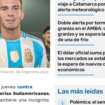
viaje a Catamarca por
alerta meteorológico
Doble alerta por tor
granizo en el AMBA: 
granizo y se espera l
de una de frío
El dólar oficial suma 
los mercados se estab
la espera de nuevos 
económicos
ormación de Argentina para
e jueves
contra
Las más leídas
torias Sudamericanas
,
ntiene una incógnita
Polémica: el se