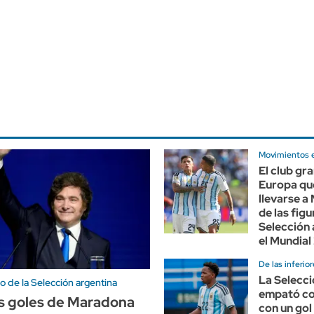
Movimientos e
El club gr
Europa qu
llevarse a
de las figu
Selección 
el Mundial
De las inferio
La Selecci
io de la Selección argentina
empató co
os goles de Maradona
con un gol 