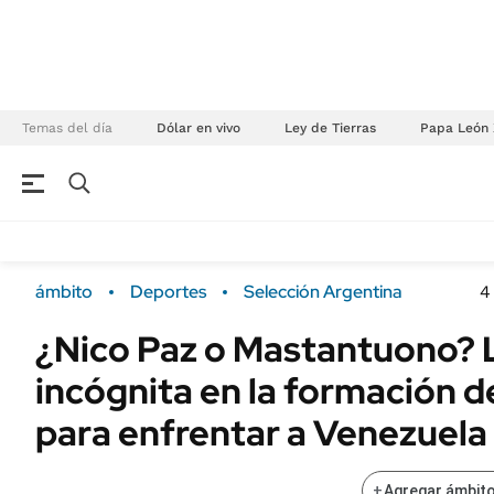
Temas del día
Dólar en vivo
Ley de Tierras
Papa León 
NEGOCIOS
ÚLTIMAS NOTICIAS
Especiales Ámbito
ECONOMÍA
ámbito
Deportes
Selección Argentina
4
Real Estate
Banco de Datos
¿Nico Paz o Mastantuono? 
Sustentabilidad
Campo
incógnita en la formación d
Seguros
FINANZAS
ENERGY REPORT
para enfrentar a Venezuela
Dólar
POLÍTICA
Mercados
+
Agregar ámbito
Nacional