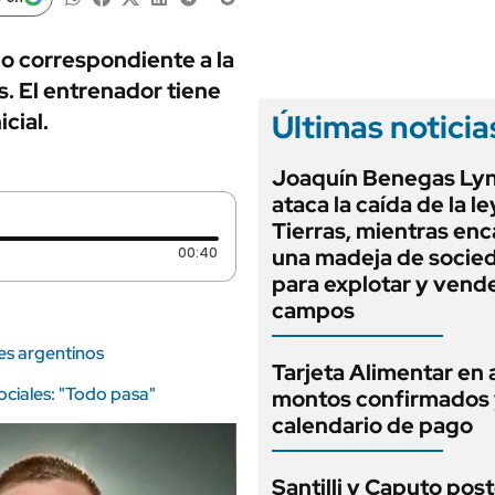
ANUARIO 2025
LIFESTYLE
EDICIÓN IMPRESA
AUTOS
do correspondiente a la
s. El entrenador tiene
Últimas noticia
cial.
Joaquín Benegas Ly
ataca la caída de la l
Tierras, mientras en
Duración: 40 segundos
00:40
una madeja de socie
para explotar y vend
campos
res argentinos
Tarjeta Alimentar en 
ciales: "Todo pasa"
montos confirmados
calendario de pago
Santilli y Caputo pos