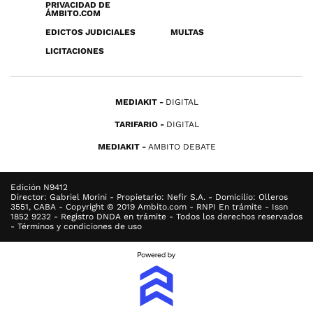
PRIVACIDAD DE
ÁMBITO.COM
EDICTOS JUDICIALES
MULTAS
LICITACIONES
MEDIAKIT
DIGITAL
TARIFARIO
DIGITAL
MEDIAKIT
AMBITO DEBATE
Edición N9412
Director: Gabriel Morini - Propietario: Nefir S.A. - Domicilio: Olleros
3551, CABA - Copyright © 2019 Ambito.com - RNPI En trámite - Issn
1852 9232 - Registro DNDA en trámite - Todos los derechos reservados
- Términos y condiciones de uso