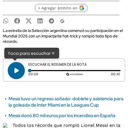
+ Agregar ámbito en
La estrella de la Selección argentina comenzó su participación en el
Mundial 2026 con un impactante hat-trick y rompió todo tipo de
récords.
×
Toca para escuchar
ESCUCHAR EL RESUMEN DE LA NOTA
Tiempo transcurrido: 0 segundos
Dura
00:00
00:41
Messi tuvo un regreso soñado: doblete y asistencia para
la goleada de Inter Miami en la Leagues Cup
Messi donó 80 mil euros por los incendios en España