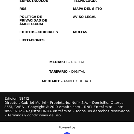
ESPECTÁCULOS
TECNOLOGÍA
RSS
MAPA DEL SITIO
POLÍTICA DE
AVISO LEGAL
PRIVACIDAD DE
ÁMBITO.COM
EDICTOS JUDICIALES
MULTAS
LICITACIONES
MEDIAKIT
DIGITAL
TARIFARIO
DIGITAL
MEDIAKIT
AMBITO DEBATE
Edición N9412
Director: Gabriel Morini - Propietario: Nefir S.A. - Domicilio: Olleros
3551, CABA - Copyright © 2019 Ambito.com - RNPI En trámite - Issn
1852 9232 - Registro DNDA en trámite - Todos los derechos reservados
- Términos y condiciones de uso