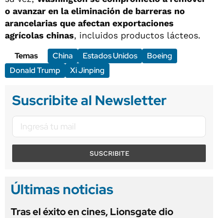
o avanzar en la eliminación de barreras no
arancelarias que afectan exportaciones
agrícolas chinas
, incluidos productos lácteos.
Temas
China
Estados Unidos
Boeing
Donald Trump
Xi Jinping
Suscribite al Newsletter
SUSCRIBITE
Últimas noticias
Tras el éxito en cines, Lionsgate dio