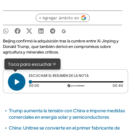
+ Agregar ámbito en
Beijing confirmó la adquisición tras la cumbre entre Xi Jinping y
Donald Trump, que también derivó en compromisos sobre
agricultura y minerales críticos.
×
Toca para escuchar
ESCUCHAR EL RESUMEN DE LA NOTA
Tiempo transcurrido: 0 segundos
Dura
00:00
00:40
Trump aumenta la tensión con China e impone medidas
comerciales en energía solar y semiconductores
China: Unitree se convierte en el primer fabricante de