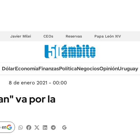
Javier Milei
CEOs
Reservas
Papa León XIV
Anuario autos 2026
Dólar
Economía
Finanzas
Política
Negocios
Opinión
Uruguay
TECNOLOGÍA
NOVEDADES FISCA
MÉXICO
8 de enero 2021 - 00:00
EDICTOS JUDICIAL
OPINIÓN
n" va por la
MULTAS
MUNDO
LICITACIONES
INFORMACIÓN GENERAL
CUADROS TARIFAR
ESPECTÁCULOS
 en
RECALL
DEPORTES