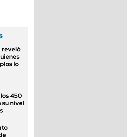
viernes de 10 a 18
s
 reveló
quienes
plos lo
 los 450
 su nivel
s
nto
 de