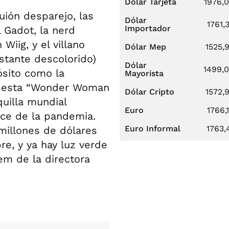
Dólar Tarjeta
1976,
uión desparejo, las
Dólar
1761,
Importador
 Gadot, la nerd
Wiig, y el villano
Dólar Mep
1525,
stante descolorido)
Dólar
1499,
sito como la
Mayorista
o, esta “Wonder Woman
Dólar Cripto
1572,
uilla mundial
Euro
1766,
ice de la pandemia.
Euro Informal
1763,
millones de dólares
e, y ya hay luz verde
em de la directora