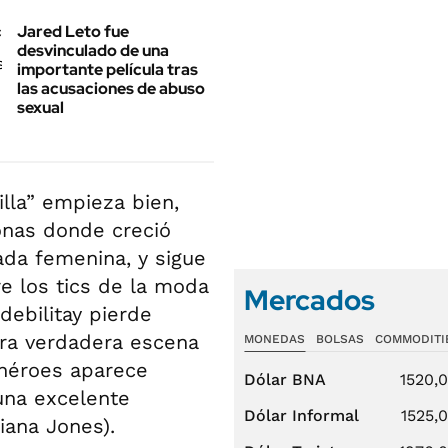
Jared Leto fue
desvinculado de una
importante película tras
las acusaciones de abuso
sexual
illa” empieza bien,
onas donde creció
ada femenina, y sigue
e los tics de la moda
Mercados
debilitay pierde
era verdadera escena
MONEDAS
BOLSAS
COMMODITI
rhéroes aparece
Dólar BNA
1520,
una excelente
Dólar Informal
1525,
iana Jones).