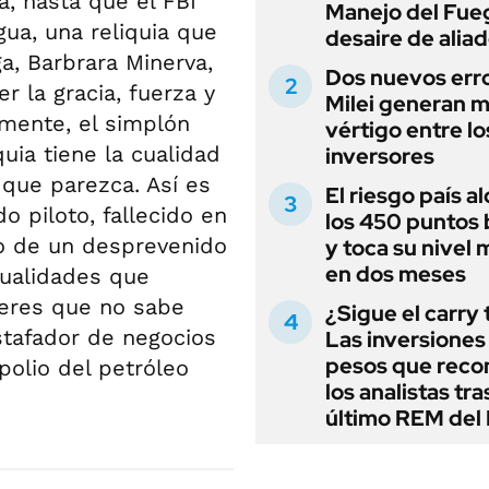
, hasta que el FBI
Manejo del Fue
gua, una reliquia que
desaire de alia
, Barbrara Minerva,
Dos nuevos err
r la gracia, fuerza y
Milei generan 
amente, el simplón
vértigo entre lo
ia tiene la cualidad
inversores
 que parezca. Así es
El riesgo país a
 piloto, fallecido en
los 450 puntos 
po de un desprevenido
y toca su nivel 
en dos meses
cualidades que
deres que no sabe
¿Sigue el carry
stafador de negocios
Las inversiones
pesos que rec
polio del petróleo
los analistas tra
último REM de