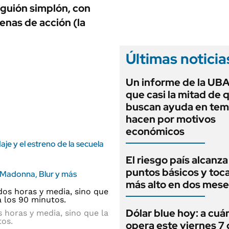
ANUARIO 2025
 guión simplón, con
LIFESTYLE
EDICIÓN IMPRESA
cenas de acción (la
AUTOS
Últimas noticia
Un informe de la UBA
que casi la mitad de 
buscan ayuda en tem
hacen por motivos
económicos
daje y el estreno de la secuela
El riesgo país alcanza
puntos básicos y toca
e Madonna, Blur y más
más alto en dos mese
Dólar blue hoy: a cuá
 horas y media, sino que la
tos.
opera este viernes 7