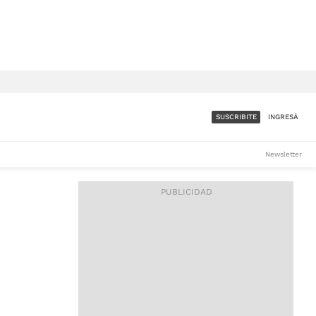
SUSCRIBITE
INGRESÁ
SUMATE A LA COMUNIDAD
Newsletter
DE ÁMBITO
LES
ACCESO FULL - $1.800/MES
ES
CORPORATIVO - CONSULTAR
Si tenés dudas comunicate
con nosotros a
IOS
suscripciones@ambito.com.ar
Llamanos al (54) 11 4556-
9147/48 o
al (54) 11 4449-3256 de lunes a