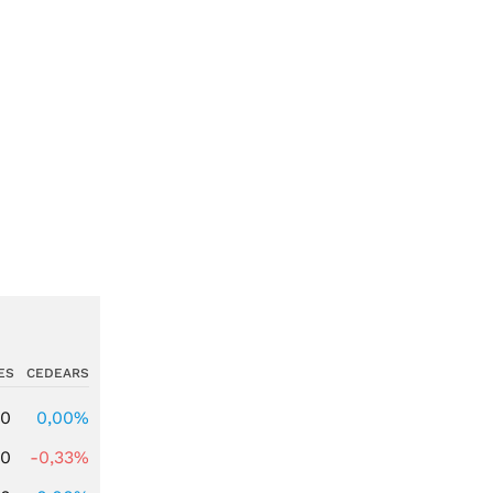
ES
CEDEARS
00
0,00%
00
-0,33%