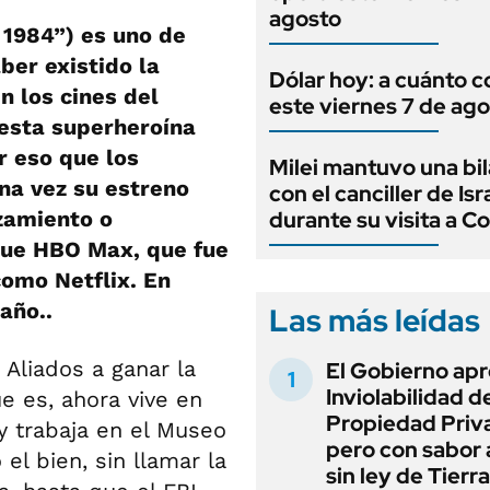
agosto
1984”) es uno de
ber existido la
Dólar hoy: a cuánto c
 los cines del
este viernes 7 de ag
 esta superheroína
r eso que los
Milei mantuvo una bil
na vez su estreno
con el canciller de Isr
zamiento o
durante su visita a C
 que HBO Max, que fue
como Netflix. En
año..
Las más leídas
 Aliados a ganar la
El Gobierno apr
Inviolabilidad de
e es, ahora vive en
Propiedad Priv
y trabaja en el Museo
pero con sabor
el bien, sin llamar la
sin ley de Tierra