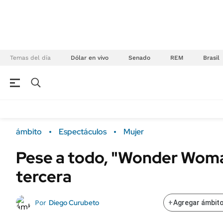
Temas del día
Dólar en vivo
Senado
REM
Brasil
NEGOCIOS
ÚLTIMAS NOTICIAS
Especiales Ámbito
ECONOMÍA
ámbito
Espectáculos
Mujer
Real Estate
Banco de Datos
Pese a todo, "Wonder Woma
Sustentabilidad
Campo
tercera
Seguros
FINANZAS
ENERGY REPORT
Dólar
Diego Curubeto
Por
+
Agregar ámbito
POLÍTICA
Mercados
Nacional