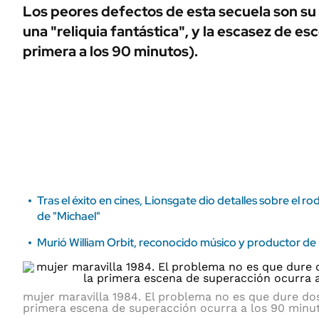
ÁMBITO DEBATE
Los peores defectos de esta secuela son su
Municipios
una "reliquia fantástica", y la escasez de es
MEDIAKIT AMBITO DEBATE
URUGUAY
primera a los 90 minutos).
Tras el éxito en cines, Lionsgate dio detalles sobre el ro
de "Michael"
Murió William Orbit, reconocido músico y productor d
mujer maravilla 1984. El problema no es que dure dos
primera escena de superacción ocurra a los 90 minu