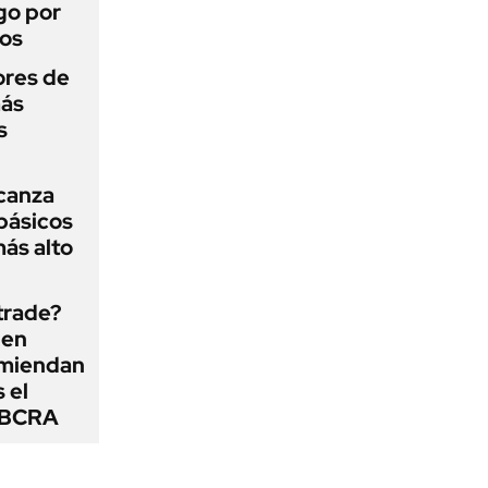
go por
dos
ores de
más
s
lcanza
básicos
más alto
 trade?
 en
omiendan
s el
l BCRA