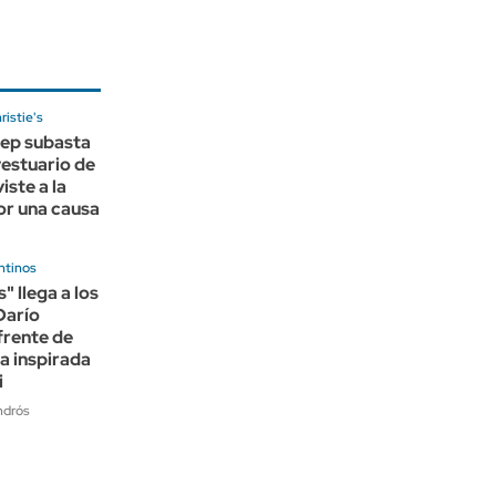
ristie's
eep subasta
vestuario de
viste a la
or una causa
ntinos
" llega a los
Darío
 frente de
ia inspirada
i
ndrós