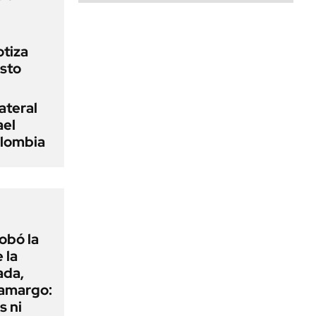
otiza
osto
ateral
ael
olombia
obó la
 la
ada,
 amargo:
s ni