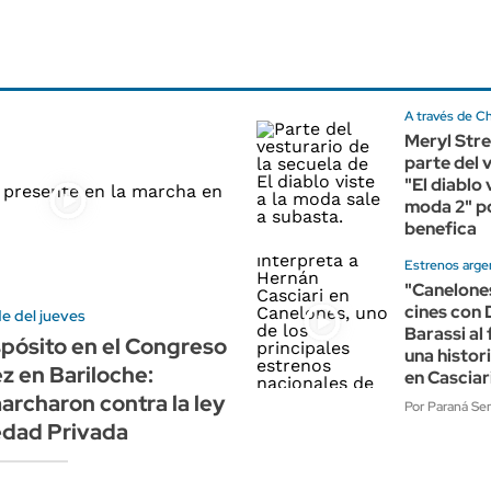
A través de Ch
Meryl Str
parte del 
"El diablo 
moda 2" p
benefica
Estrenos arge
"Canelones
cines con 
de del jueves
Barassi al
spósito en el Congreso
una histor
ez en Bariloche:
en Casciar
marcharon contra la ley
Por Paraná Se
edad Privada