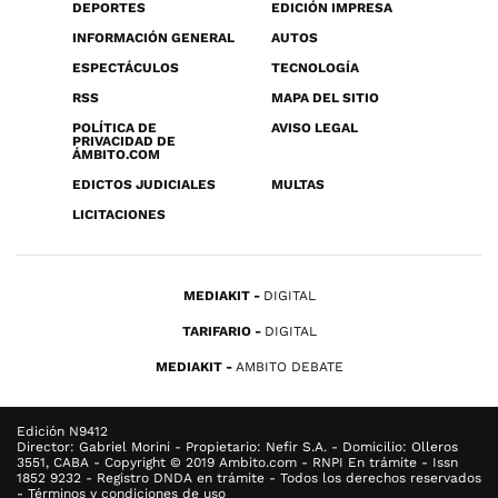
DEPORTES
EDICIÓN IMPRESA
INFORMACIÓN GENERAL
AUTOS
ESPECTÁCULOS
TECNOLOGÍA
RSS
MAPA DEL SITIO
POLÍTICA DE
AVISO LEGAL
PRIVACIDAD DE
ÁMBITO.COM
EDICTOS JUDICIALES
MULTAS
LICITACIONES
MEDIAKIT
DIGITAL
TARIFARIO
DIGITAL
MEDIAKIT
AMBITO DEBATE
Edición N9412
Director: Gabriel Morini - Propietario: Nefir S.A. - Domicilio: Olleros
3551, CABA - Copyright © 2019 Ambito.com - RNPI En trámite - Issn
1852 9232 - Registro DNDA en trámite - Todos los derechos reservados
- Términos y condiciones de uso