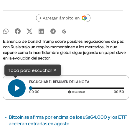
+ Agregar ámbito en
E anuncio de Donald Trump sobre posibles negociaciones de paz
con Rusia trajo un respiro momentáneo a los mercados, lo que
expone cómo la incertidumbre global sigue jugando un papel clave
en la evolución del sector.
×
Toca para escuchar
ESCUCHAR EL RESUMEN DE LA NOTA
Tiempo transcurrido: 0 segundos
Dura
00:00
00:50
Bitcoin se afirma por encima de los u$s64.000 y los ETF
aceleran entradas en agosto