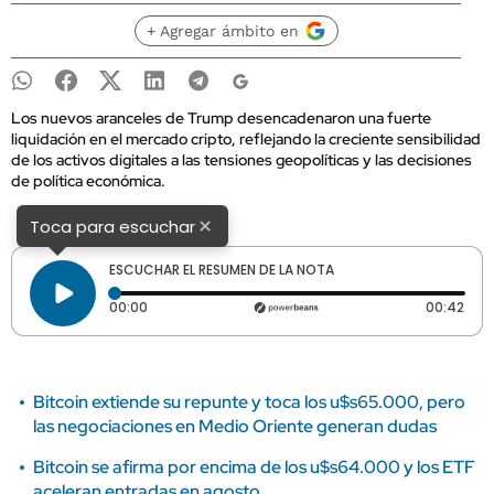
+ Agregar ámbito en
Los nuevos aranceles de Trump desencadenaron una fuerte
liquidación en el mercado cripto, reflejando la creciente sensibilidad
de los activos digitales a las tensiones geopolíticas y las decisiones
de política económica.
×
Toca para escuchar
ESCUCHAR EL RESUMEN DE LA NOTA
Tiempo transcurrido: 0 segundos
Dura
00:00
00:42
Bitcoin extiende su repunte y toca los u$s65.000, pero
las negociaciones en Medio Oriente generan dudas
Bitcoin se afirma por encima de los u$s64.000 y los ETF
aceleran entradas en agosto