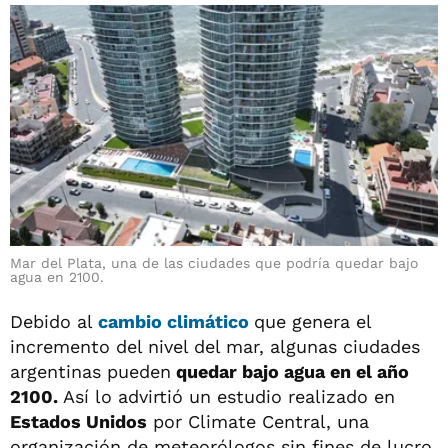
Mar del Plata, una de las ciudades que podría quedar bajo
agua en 2100.
Debido al
cambio climático
que genera el
incremento del nivel del mar, algunas ciudades
argentinas pueden
quedar bajo agua en el año
2100.
Así lo advirtió un estudio realizado en
Estados Unidos
por Climate Central, una
organización de meteorólogos sin fines de lucro.