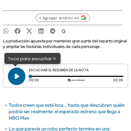
+ Agregar ámbito en
La producción apuesta por mantener gran parte del reparto original
y ampliar las historias individuales de cada personaje.
×
Toca para escuchar
ESCUCHAR EL RESUMEN DE LA NOTA
Tiempo transcurrido: 0 segundos
Dura
00:00
00:36
Todos creen que está loca... hasta que descubren quién
podría ser realmente: el esperado estreno que llega a
HBO Max
Lo que parecía un robo perfecto termina en una