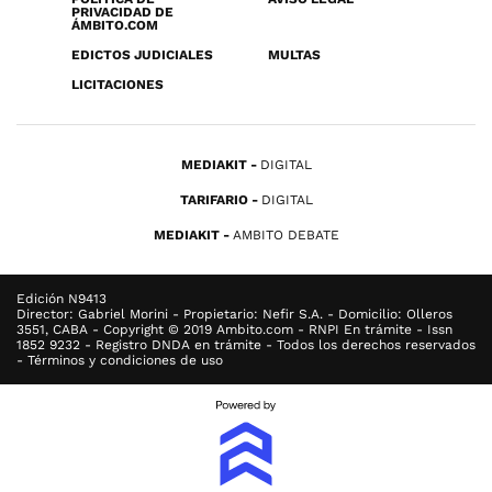
PRIVACIDAD DE
ÁMBITO.COM
EDICTOS JUDICIALES
MULTAS
LICITACIONES
MEDIAKIT
DIGITAL
TARIFARIO
DIGITAL
MEDIAKIT
AMBITO DEBATE
Edición N9413
Director: Gabriel Morini - Propietario: Nefir S.A. - Domicilio: Olleros
3551, CABA - Copyright © 2019 Ambito.com - RNPI En trámite - Issn
1852 9232 - Registro DNDA en trámite - Todos los derechos reservados
- Términos y condiciones de uso