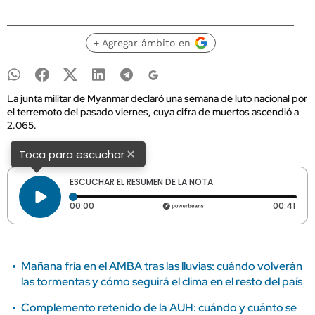
+ Agregar ámbito en
La junta militar de Myanmar declaró una semana de luto nacional por
el terremoto del pasado viernes, cuya cifra de muertos ascendió a
2.065.
×
Toca para escuchar
ESCUCHAR EL RESUMEN DE LA NOTA
Tiempo transcurrido: 0 segundos
Dura
00:00
00:41
Mañana fría en el AMBA tras las lluvias: cuándo volverán
las tormentas y cómo seguirá el clima en el resto del país
Complemento retenido de la AUH: cuándo y cuánto se