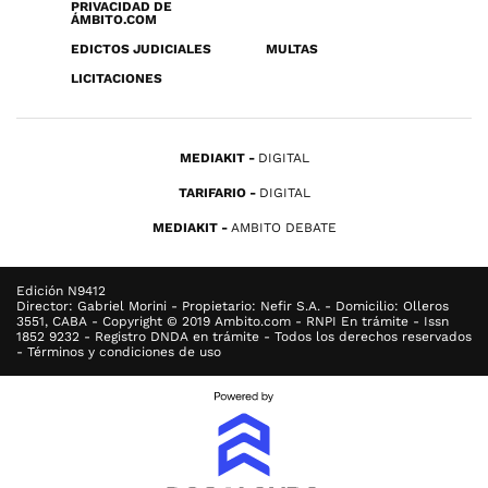
PRIVACIDAD DE
ÁMBITO.COM
EDICTOS JUDICIALES
MULTAS
LICITACIONES
MEDIAKIT
DIGITAL
TARIFARIO
DIGITAL
MEDIAKIT
AMBITO DEBATE
Edición N9412
Director: Gabriel Morini - Propietario: Nefir S.A. - Domicilio: Olleros
3551, CABA - Copyright © 2019 Ambito.com - RNPI En trámite - Issn
1852 9232 - Registro DNDA en trámite - Todos los derechos reservados
- Términos y condiciones de uso