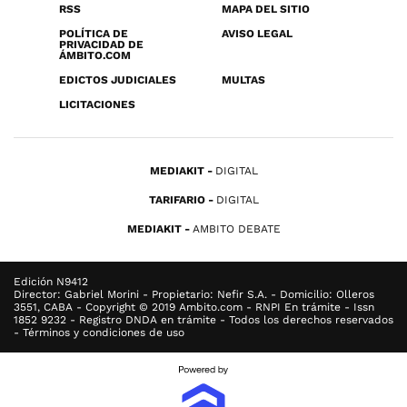
RSS
MAPA DEL SITIO
POLÍTICA DE
AVISO LEGAL
PRIVACIDAD DE
ÁMBITO.COM
EDICTOS JUDICIALES
MULTAS
LICITACIONES
MEDIAKIT
DIGITAL
TARIFARIO
DIGITAL
MEDIAKIT
AMBITO DEBATE
Edición N9412
Director: Gabriel Morini - Propietario: Nefir S.A. - Domicilio: Olleros
3551, CABA - Copyright © 2019 Ambito.com - RNPI En trámite - Issn
1852 9232 - Registro DNDA en trámite - Todos los derechos reservados
- Términos y condiciones de uso