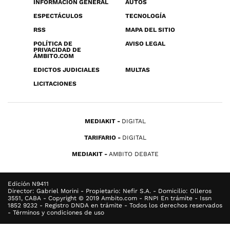
INFORMACIÓN GENERAL
AUTOS
ESPECTÁCULOS
TECNOLOGÍA
RSS
MAPA DEL SITIO
POLÍTICA DE
AVISO LEGAL
PRIVACIDAD DE
ÁMBITO.COM
EDICTOS JUDICIALES
MULTAS
LICITACIONES
MEDIAKIT
DIGITAL
TARIFARIO
DIGITAL
MEDIAKIT
AMBITO DEBATE
Edición N9411
Director: Gabriel Morini - Propietario: Nefir S.A. - Domicilio: Olleros
3551, CABA - Copyright © 2019 Ambito.com - RNPI En trámite - Issn
1852 9232 - Registro DNDA en trámite - Todos los derechos reservados
- Términos y condiciones de uso