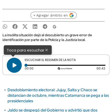
+ Agregar ámbito en
La insólita situación dejó al descubierto un grave error de
identificación por parte de la Policía y la Justicia local.
×
Toca para escuchar
ESCUCHAR EL RESUMEN DE LA NOTA
Tiempo transcurrido: 0 segundos
Dura
00:00
00:42
Desdoblamiento electoral: Jujuy, Salta y Chaco se
distancian de octubre, mientras Catamarca se pega a las
presidenciales
Jaldo se despegó del Gobierno y advirtió que dos