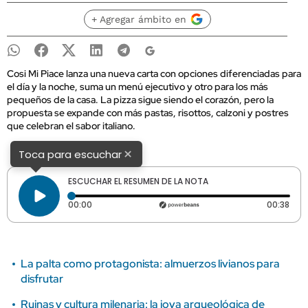
+ Agregar ámbito en
Cosi Mi Piace lanza una nueva carta con opciones diferenciadas para
el día y la noche, suma un menú ejecutivo y otro para los más
pequeños de la casa. La pizza sigue siendo el corazón, pero la
propuesta se expande con más pastas, risottos, calzoni y postres
que celebran el sabor italiano.
×
Toca para escuchar
ESCUCHAR EL RESUMEN DE LA NOTA
Tiempo transcurrido: 0 segundos
Dura
00:00
00:38
La palta como protagonista: almuerzos livianos para
disfrutar
Ruinas y cultura milenaria: la joya arqueológica de