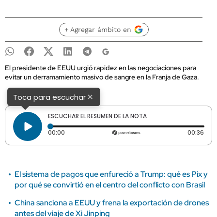
+ Agregar ámbito en
El presidente de EEUU urgió rapidez en las negociaciones para
evitar un derramamiento masivo de sangre en la Franja de Gaza.
×
Toca para escuchar
ESCUCHAR EL RESUMEN DE LA NOTA
Tiempo transcurrido: 0 segundos
Dura
00:00
00:36
El sistema de pagos que enfureció a Trump: qué es Pix y
por qué se convirtió en el centro del conflicto con Brasil
China sanciona a EEUU y frena la exportación de drones
antes del viaje de Xi Jinping