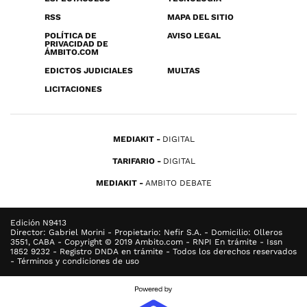
RSS
MAPA DEL SITIO
POLÍTICA DE
AVISO LEGAL
PRIVACIDAD DE
ÁMBITO.COM
EDICTOS JUDICIALES
MULTAS
LICITACIONES
MEDIAKIT
DIGITAL
TARIFARIO
DIGITAL
MEDIAKIT
AMBITO DEBATE
Edición N9413
Director: Gabriel Morini - Propietario: Nefir S.A. - Domicilio: Olleros
3551, CABA - Copyright © 2019 Ambito.com - RNPI En trámite - Issn
1852 9232 - Registro DNDA en trámite - Todos los derechos reservados
- Términos y condiciones de uso