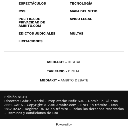
ESPECTÁCULOS
TECNOLOGÍA
RSS
MAPA DEL SITIO
POLÍTICA DE
AVISO LEGAL
PRIVACIDAD DE
ÁMBITO.COM
EDICTOS JUDICIALES
MULTAS
LICITACIONES
MEDIAKIT
DIGITAL
TARIFARIO
DIGITAL
MEDIAKIT
AMBITO DEBATE
Edición N9411
Director: Gabriel Morini - Propietario: Nefir S.A. - Domicilio: Olleros
3551, CABA - Copyright © 2019 Ambito.com - RNPI En trámite - Issn
1852 9232 - Registro DNDA en trámite - Todos los derechos reservados
- Términos y condiciones de uso