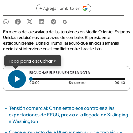
+ Agregar ámbito en
En medio de la escalada de las tensiones en Medio Oriente, Estados
Unidos reubicó sus aeronaves de combate. El presidente
estadounidense, Donald Trump, aseguró que en dos semanas
decidirá si interviene en el conflicto entre Israel e Irán.
×
Toca para escuchar
ESCUCHAR EL RESUMEN DE LA NOTA
Tiempo transcurrido: 0 segundos
Dura
00:00
00:43
Tensión comercial: China establece controles a las
exportaciones de EEUU, previo a la llegada de Xi Jinping
a Washington
Crece el impacto de la IA en el mercado de trabajo de