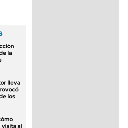
viernes de 10 a 18
s
ección
de la
e
or lleva
provocó
de los
 cómo
visita al