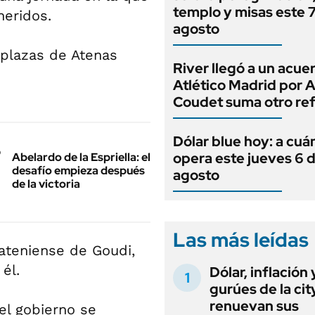
templo y misas este 
heridos.
agosto
 plazas de Atenas
River llegó a un acue
Atlético Madrid por 
Coudet suma otro re
Dólar blue hoy: a cuá
opera este jueves 6 
Abelardo de la Espriella: el
desafío empieza después
agosto
de la victoria
Las más leídas
 ateniense de Goudi,
él.
Dólar, inflación 
gurúes de la cit
renuevan sus
el gobierno se