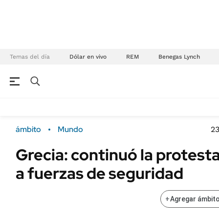
Temas del día
Dólar en vivo
REM
Benegas Lynch
NEGOCIOS
ÚLTIMAS NOTICIAS
Especiales Ámbito
ECONOMÍA
ámbito
Mundo
23
Real Estate
Banco de Datos
Grecia: continuó la protest
Sustentabilidad
Campo
a fuerzas de seguridad
Seguros
FINANZAS
ENERGY REPORT
Dólar
+
Agregar ámbito
POLÍTICA
Mercados
Nacional