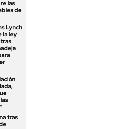
re las
ables de
as Lynch
 la ley
ntras
madeja
para
er
flación
lada,
que
las
"
na tras
 de