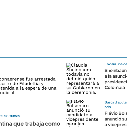
Enviará una de
Sheinbaum 
a la asunc
presidenci
Colombia
Busca disputar
país
Flávio Bo
res semanas
anunció s
tina que trabaja como
a vicepres