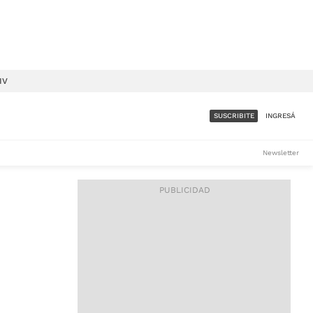
IV
SUSCRIBITE
INGRESÁ
SUMATE A LA COMUNIDAD
Newsletter
DE ÁMBITO
LES
ACCESO FULL - $1.800/MES
ES
CORPORATIVO - CONSULTAR
Si tenés dudas comunicate
con nosotros a
IOS
suscripciones@ambito.com.ar
Llamanos al (54) 11 4556-
9147/48 o
al (54) 11 4449-3256 de lunes a