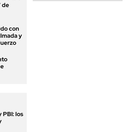
7 de
rdo con
Almada y
fuerzo
nto
de
y PBI: los
y