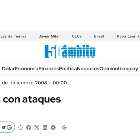
Ley de Tierras
Javier Milei
CEOs
Brasil
Papa León X
Anuario autos 2026
Dólar
Economía
Finanzas
Política
Negocios
Opinión
Uruguay
TECNOLOGÍA
NOVEDADES FISCA
MÉXICO
 de diciembre 2008 - 00:00
EDICTOS JUDICIAL
OPINIÓN
a con ataques
MULTAS
MUNDO
LICITACIONES
INFORMACIÓN GENERAL
CUADROS TARIFAR
ESPECTÁCULOS
 en
RECALL
DEPORTES