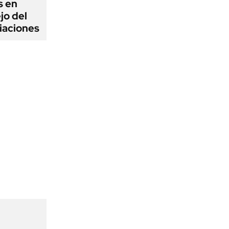
s en
jo del
iaciones