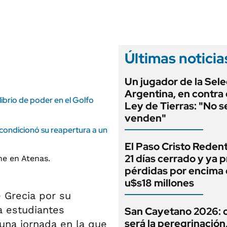
ANUARIO 2025
LIFESTYLE
EDICIÓN IMPRESA
AUTOS
Últimas noticia
Un jugador de la Sel
Argentina, en contra 
ibrio de poder en el Golfo
Ley de Tierras: "No s
venden"
ondicionó su reapertura a un
El Paso Cristo Redent
21 días cerrado y ya 
pérdidas por encima 
u$s18 millones
 Grecia por su
 a estudiantes
San Cayetano 2026:
será la peregrinación, 
 una jornada en la que