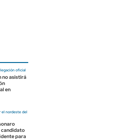
legación oficial
no asistirá
ión
al en
 el nordeste del
lsonaro
u candidato
idente para