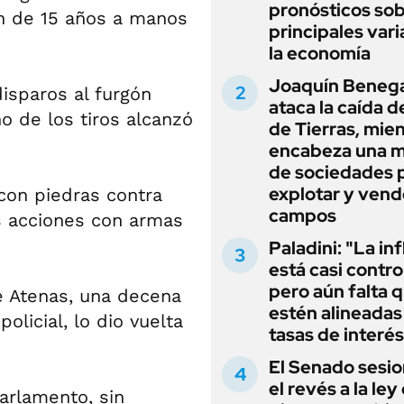
pronósticos sob
en de 15 años a manos
principales vari
la economía
Joaquín Beneg
disparos al furgón
ataca la caída de
o de los tiros alcanzó
de Tierras, mie
encabeza una 
de sociedades 
explotar y vend
con piedras contra
campos
as acciones con armas
Paladini: "La in
está casi contro
pero aún falta 
e Atenas, una decena
estén alineadas 
licial, lo dio vuelta
tasas de interés
El Senado sesio
el revés a la ley
arlamento, sin