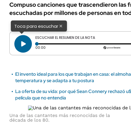
ÁMBITO DEBATE
Compuso canciones que trascendieron las f
Municipios
escuchadas por millones de personas en to
MEDIAKIT AMBITO DEBATE
URUGUAY
×
Toca para escuchar
ESCUCHAR EL RESUMEN DE LA NOTA
Tiempo transcurrido: 0 segundos
00:00
El invento ideal para los que trabajan en casa: el almoh
temperatura y se adapta a tu postura
La oferta de su vida: por qué Sean Connery rechazó u
película que no entendía
Una de las cantantes más reconocidas de la
década de los 80.