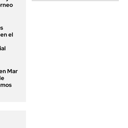
orneo
os
en el
ial
 en Mar
de
timos