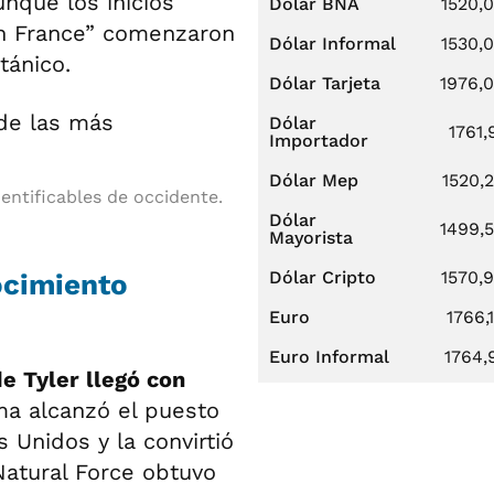
nque los inicios
Dólar BNA
1520,
n France” comenzaron
Dólar Informal
1530,
tánico.
Dólar Tarjeta
1976,
Dólar
1761,
Importador
Dólar Mep
1520,
entificables de occidente.
Dólar
1499,
Mayorista
Dólar Cripto
1570,
nocimiento
Euro
1766,
Euro Informal
1764,
e Tyler llegó con
ema alcanzó el puesto
 Unidos y la convirtió
Natural Force obtuvo