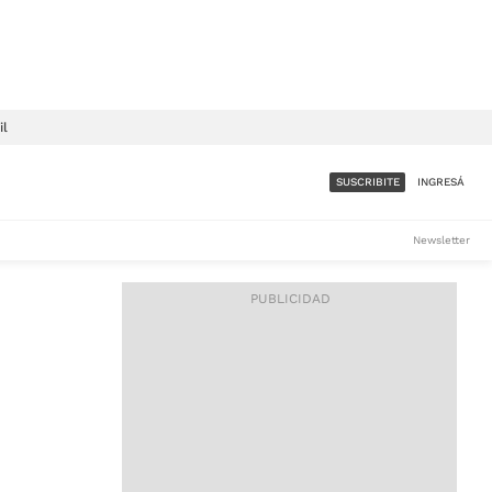
il
SUSCRIBITE
INGRESÁ
SUMATE A LA COMUNIDAD
Newsletter
DE ÁMBITO
LES
ACCESO FULL - $1.800/MES
ES
CORPORATIVO - CONSULTAR
Si tenés dudas comunicate
con nosotros a
IOS
suscripciones@ambito.com.ar
Llamanos al (54) 11 4556-
9147/48 o
al (54) 11 4449-3256 de lunes a