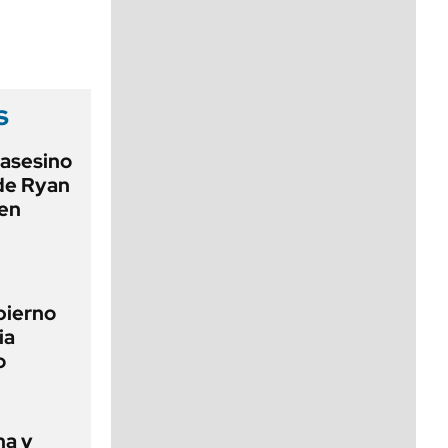
viernes de 10 a 18
s
 asesino
 de Ryan
 en
bierno
ia
o
ha y