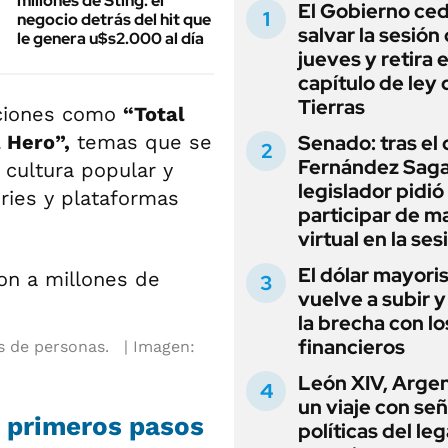
millones de Sting: el
El Gobierno ce
negocio detrás del hit que
salvar la sesión
le genera u$s2.000 al día
jueves y retira e
capítulo de ley 
Tierras
nciones como
“Total
a Hero”,
temas que se
Senado: tras el
Fernández Sagas
 cultura popular y
legislador pidió
eries y plataformas
participar de m
virtual en la ses
El dólar mayori
vuelve a subir y
la brecha con lo
financieros
s de personas.
Imagen:
León XIV, Argen
un viaje con se
s primeros pasos
políticas del le