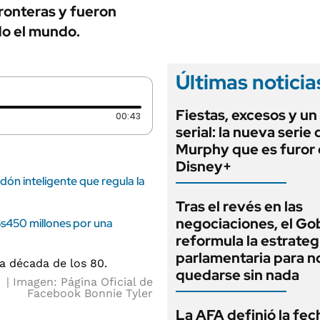
ANUARIO 2025
ronteras y fueron
LIFESTYLE
EDICIÓN IMPRESA
do el mundo.
AUTOS
Últimas noticia
Fiestas, excesos y un
Duración: 43 segundos
00:43
serial: la nueva serie
Murphy que es furor
Disney+
adón inteligente que regula la
Tras el revés en las
negociaciones, el Go
$s450 millones por una
reformula la estrateg
parlamentaria para n
quedarse sin nada
Imagen: Página Oficial de
Facebook Bonnie Tyler
La AFA definió la fec