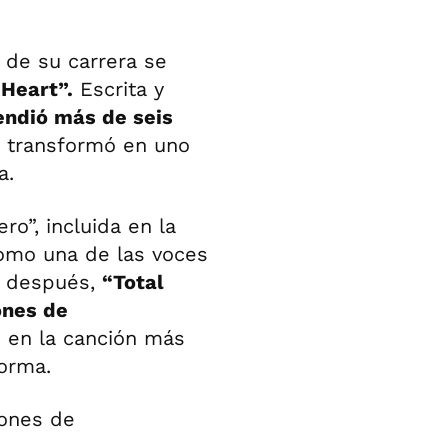
de su carrera se
 Heart”.
Escrita y
endió más de seis
 transformó en uno
a.
ro”, incluida en la
como una de las voces
s después,
“Total
ones de
 en la canción más
forma.