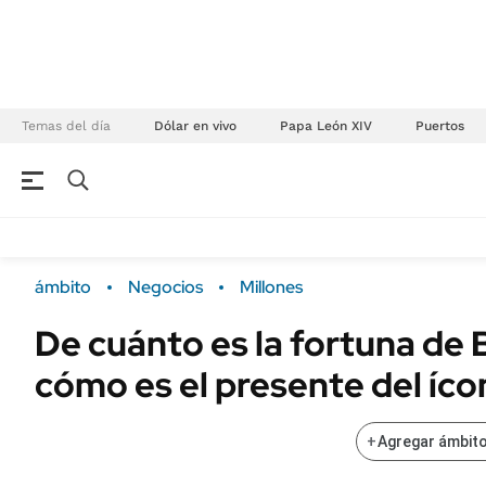
Temas del día
Dólar en vivo
Papa León XIV
Puertos
NEGOCIOS
ÚLTIMAS NOTICIAS
Especiales Ámbito
ECONOMÍA
ámbito
Negocios
Millones
Real Estate
Banco de Datos
De cuánto es la fortuna de 
Sustentabilidad
Campo
cómo es el presente del íco
Seguros
FINANZAS
ENERGY REPORT
Dólar
+
Agregar ámbito
POLÍTICA
Mercados
Nacional