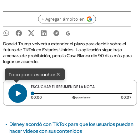
+ Agregar ámbito en
Donald Trump volverá a extender el plazo para decidir sobre el
futuro de TikTok en Estados Unidos. La aplicación sigue bajo
amenaza de prohibición, pero la Casa Blanca dio 90 días más para
lograr un acuerdo.
×
Toca para escuchar
ESCUCHAR EL RESUMEN DE LA NOTA
Tiempo transcurrido: 0 segundos
Dura
00:00
00:37
Disney acordó con TikTok para que los usuarios puedan
hacer videos con sus contenidos