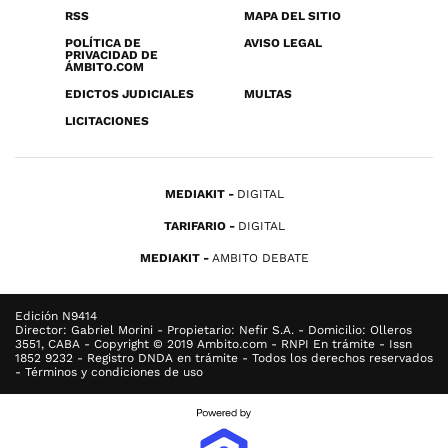
RSS
MAPA DEL SITIO
POLÍTICA DE
AVISO LEGAL
PRIVACIDAD DE
ÁMBITO.COM
EDICTOS JUDICIALES
MULTAS
LICITACIONES
MEDIAKIT
DIGITAL
TARIFARIO
DIGITAL
MEDIAKIT
AMBITO DEBATE
Edición N9414
Director: Gabriel Morini - Propietario: Nefir S.A. - Domicilio: Olleros
3551, CABA - Copyright © 2019 Ambito.com - RNPI En trámite - Issn
1852 9232 - Registro DNDA en trámite - Todos los derechos reservados
- Términos y condiciones de uso