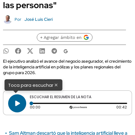
las personas"
José Luis Cieri
Por
+ Agregar ámbito en
El ejecutivo analizó el avance del negocio asegurador, el crecimiento
de la inteligencia artificial en pólizas y los planes regionales del
grupo para 2026.
×
Toca para escuchar
ESCUCHAR EL RESUMEN DE LA NOTA
Tiempo transcurrido: 0 segundos
Dura
00:00
00:42
Sam Altman descartó que la inteligencia artificial lleve a