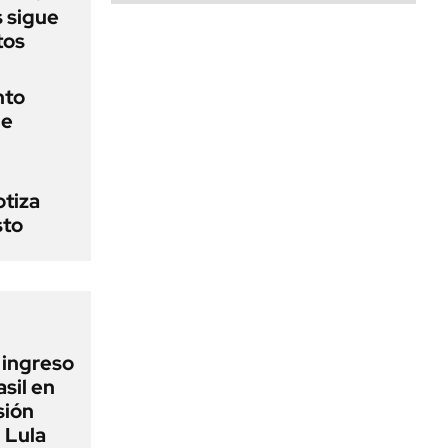
s sigue
tos
nto
de
otiza
sto
l ingreso
sil en
sión
 Lula