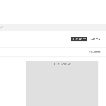
IV
SUSCRIBITE
INGRESÁ
SUMATE A LA COMUNIDAD
Newsletter
DE ÁMBITO
LES
ACCESO FULL - $1.800/MES
ES
CORPORATIVO - CONSULTAR
Si tenés dudas comunicate
con nosotros a
IOS
suscripciones@ambito.com.ar
Llamanos al (54) 11 4556-
9147/48 o
al (54) 11 4449-3256 de lunes a