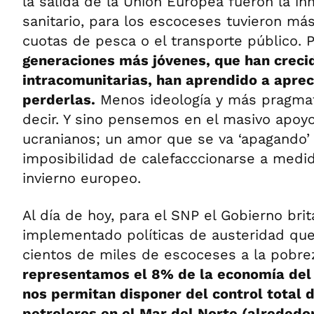
la salida de la Unión Europea fueron la in
sanitario, para los escoceses tuvieron más
cuotas de pesca o el transporte público. P
generaciones más jóvenes, que han crecid
intracomunitarias, han aprendido a aprec
perderlas.
Menos ideología y más pragmat
decir. Y sino pensemos en el masivo apoyo
ucranianos; un amor que se va ‘apagando’
imposibilidad de calefacccionarse a medid
invierno europeo.
Al día de hoy, para el SNP el Gobierno brit
implementado políticas de austeridad que
cientos de miles de escoceses a la pobre
representamos el 8% de la economía del
nos permitan disponer del control total
petroleros en el Mar del Norte (alrededo