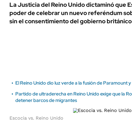
ÁMBITO DEBATE
La Justicia del Reino Unido dictaminó que Es
Municipios
poder de celebrar un nuevo referéndum so
MEDIAKIT AMBITO DEBATE
URUGUAY
sin el consentimiento del gobierno británico
El Reino Unido dio luz verde a la fusión de Paramount 
Partido de ultraderecha en Reino Unido exige que la R
detener barcos de migrantes
Escocia vs. Reino Unido