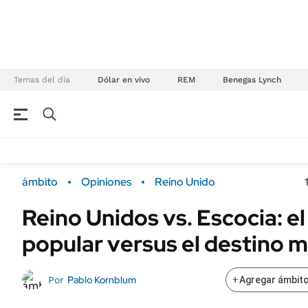
Temas del día
Dólar en vivo
REM
Benegas Lynch
NEGOCIOS
ÚLTIMAS NOTICIAS
Especiales Ámbito
ECONOMÍA
ámbito
Opiniones
Reino Unido
Real Estate
Banco de Datos
Reino Unidos vs. Escocia: e
Sustentabilidad
Campo
popular versus el destino m
Seguros
FINANZAS
ENERGY REPORT
Dólar
Pablo Kornblum
Por
+
Agregar ámbito
POLÍTICA
Mercados
Nacional