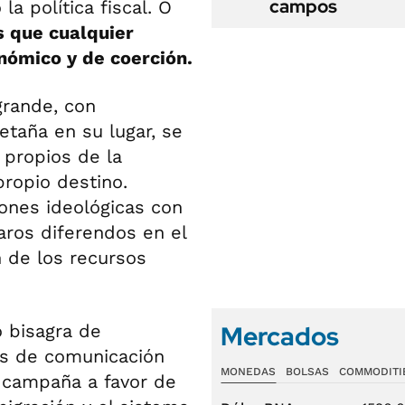
campos
a política fiscal. O
s que cualquier
nómico y de coerción.
grande, con
etaña en su lugar, se
 propios de la
ropio destino.
ones ideológicas con
aros diferendos en el
n de los recursos
Mercados
o bisagra de
os de comunicación
MONEDAS
BOLSAS
COMMODITI
 campaña a favor de