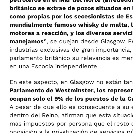
británico se extrae de pozos situados en
como propias por los secesionistas de Esc
mundialmente famoso whisky de malta, la 
motores a reacción, y los diversos servic
manejamos”
, se quejan desde Glasgow. E
industrias exclusivas de gran importancia,
parlamento británico su relevancia es men
en una Escocia independiente.
En este aspecto, en Glasgow no están ta
Parlamento de Westminster, los represe
ocupan solo el 9% de los puestos de la 
A pesar de que ello es consecuente a su 
dentro del Reino, afirman que esta situa
más impuestos por persona que el resto d
oposición a la privatización de servicios pú