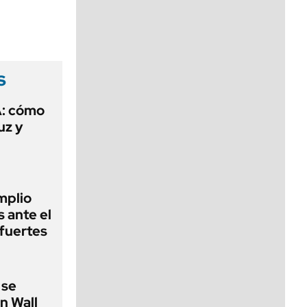
viernes de 10 a 18
s
A: cómo
uz y
mplio
s ante el
 fuertes
 se
n Wall