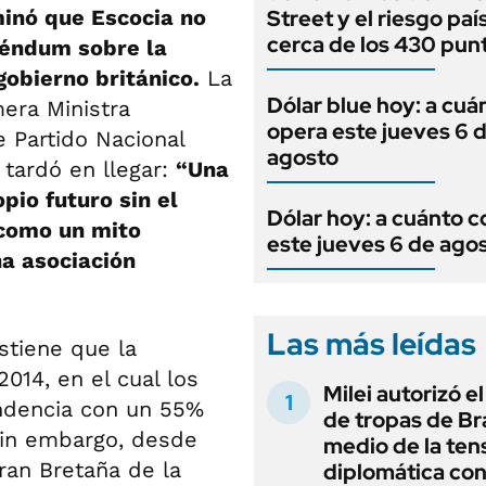
inó que Escocia no
Street y el riesgo paí
cerca de los 430 pun
réndum sobre la
gobierno británico.
La
Dólar blue hoy: a cuá
mera Ministra
opera este jueves 6 
e Partido Nacional
agosto
 tardó en llegar:
“Una
pio futuro sin el
Dólar hoy: a cuánto c
como un mito
este jueves 6 de ago
na asociación
Las más leídas
stiene que la
014, en el cual los
Milei autorizó e
ndencia con un 55%
de tropas de Bra
 Sin embargo, desde
medio de la ten
ran Bretaña de la
diplomática con