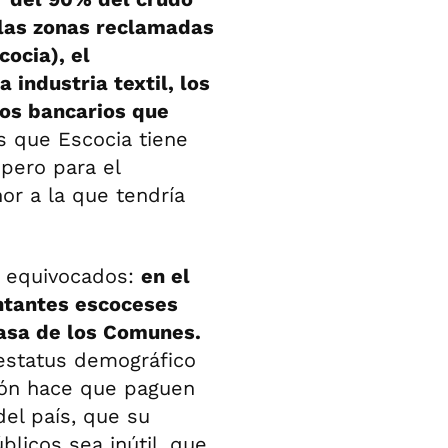
 las zonas reclamadas
ocia), el
industria textil, los
ios bancarios que
s que Escocia tiene
 pero para el
or a la que tendría
n equivocados:
en el
ntantes escoceses
Casa de los Comunes.
estatus demográfico
ción hace que paguen
el país, que su
blicos sea inútil, que