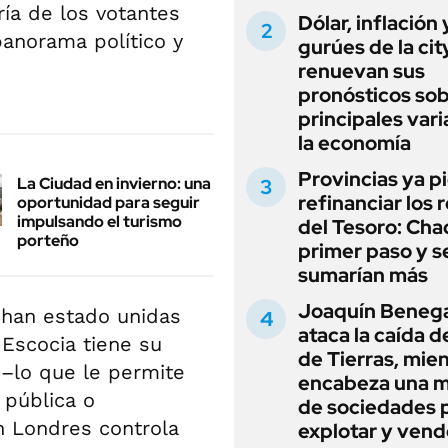
ía de los votantes
Dólar, inflación 
anorama político y
gurúes de la cit
renuevan sus
pronósticos sob
principales vari
la economía
Provincias ya p
La Ciudad en invierno: una
refinanciar los 
oportunidad para seguir
impulsando el turismo
del Tesoro: Chac
porteño
primer paso y s
sumarían más
Joaquín Beneg
a han estado unidas
ataca la caída de
 Escocia tiene su
de Tierras, mie
–lo que le permite
encabeza una 
 pública o
de sociedades 
n Londres controla
explotar y vend