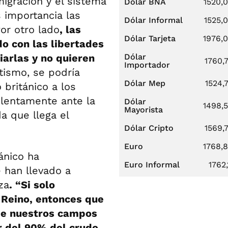
migración y el sistema
Dólar BNA
1520,
 importancia las
Dólar Informal
1525,
or otro lado
, las
Dólar Tarjeta
1976,
o con las libertades
iarlas y no quieren
Dólar
1760,
Importador
ismo, se podría
Dólar Mep
1524,
 británico a los
 lentamente ante la
Dólar
1498,
Mayorista
a que llega el
Dólar Cripto
1569,
Euro
1768,
ánico ha
Euro Informal
1762,
 han llevado a
za
. “Si solo
 Reino, entonces que
 de nuestros campos
r del 90% del crudo