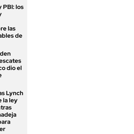
y PBI: los
y
re las
ables de
iden
rescates
o dio el
e
as Lynch
 la ley
ntras
madeja
para
er