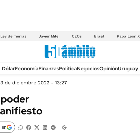
Ley de Tierras
Javier Milei
CEOs
Brasil
Papa León X
Anuario autos 2026
Dólar
Economía
Finanzas
Política
Negocios
Opinión
Uruguay
TECNOLOGÍA
NOVEDADES FISCA
MÉXICO
13 de diciembre 2022 - 13:27
EDICTOS JUDICIAL
OPINIÓN
l poder
MULTAS
MUNDO
anifiesto
LICITACIONES
INFORMACIÓN GENERAL
CUADROS TARIFAR
ESPECTÁCULOS
 en
RECALL
DEPORTES