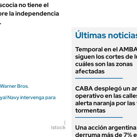
ANUARIO 2025
cocia no tiene el
LIFESTYLE
EDICIÓN IMPRESA
bre la independencia
AUTOS
.
Últimas noticia
Temporal en el AMB
siguen los cortes de l
cuáles son las zonas
afectadas
y Warner Bros.
CABA desplegó un a
operativo en las calle
oyal Navy intervenga para
alerta naranja por las
tormentas
Una acción argentina
Istock
derruma más de 7% e