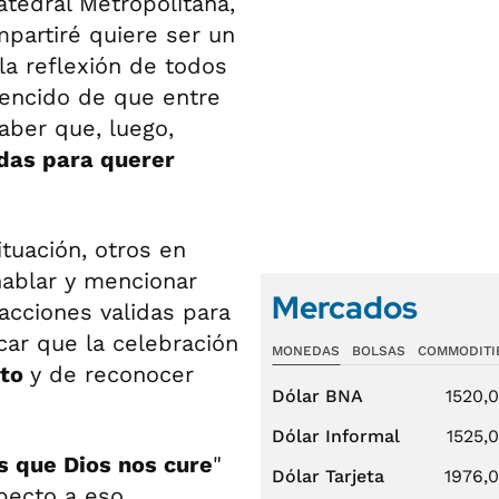
Catedral Metropolitana,
partiré quiere ser un
 la reflexión de todos
vencido de que entre
aber que, luego,
das para querer
tuación, otros en
hablar y mencionar
Mercados
acciones validas para
acar que la celebración
MONEDAS
BOLSAS
COMMODITI
nto
y de reconocer
Dólar BNA
1520,
Dólar Informal
1525,
 que Dios nos cure
"
Dólar Tarjeta
1976,
pecto a eso,