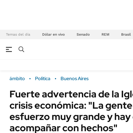
Temas del día
Dólar en vivo
Senado
REM
Brasil
NEGOCIOS
ÚLTIMAS NOTICIAS
Especiales Ámbito
ECONOMÍA
ámbito
Política
Buenos Aires
Real Estate
Banco de Datos
Fuerte advertencia de la Igl
Sustentabilidad
Campo
crisis económica: "La gente
Seguros
FINANZAS
ENERGY REPORT
esfuerzo muy grande y hay
Dólar
POLÍTICA
acompañar con hechos"
Mercados
Nacional