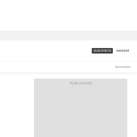
SUSCRIBITE
INGRESÁ
SUMATE A LA COMUNIDAD
Newsletter
DE ÁMBITO
LES
ACCESO FULL - $1.800/MES
ES
CORPORATIVO - CONSULTAR
Si tenés dudas comunicate
con nosotros a
IOS
suscripciones@ambito.com.ar
Llamanos al (54) 11 4556-
9147/48 o
al (54) 11 4449-3256 de lunes a