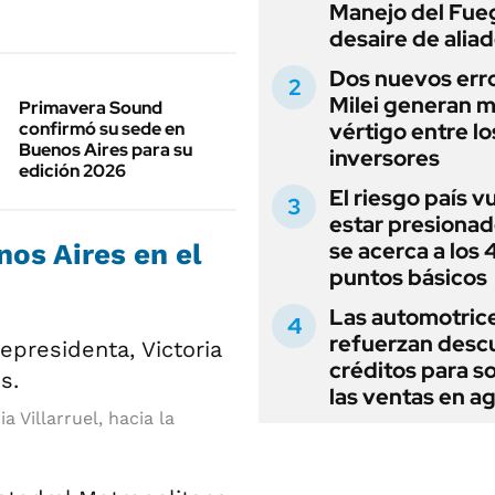
Manejo del Fue
desaire de alia
Dos nuevos err
Milei generan 
Primavera Sound
confirmó su sede en
vértigo entre lo
Buenos Aires para su
inversores
edición 2026
El riesgo país v
estar presionad
se acerca a los
nos Aires en el
puntos básicos
Las automotric
refuerzan desc
créditos para s
las ventas en a
 Villarruel, hacia la