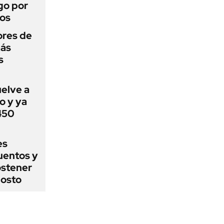
go por
dos
ores de
más
s
uelve a
o y ya
 450
es
uentos y
ostener
gosto