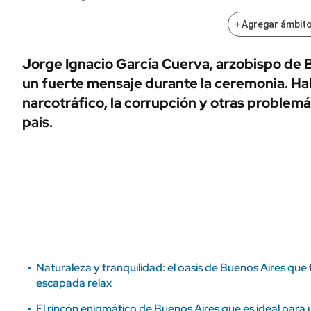
ÁMBITO DEBATE
Municipios
+
Agregar ámbito
MEDIAKIT AMBITO DEBATE
URUGUAY
Jorge Ignacio García Cuerva, arzobispo de 
un fuerte mensaje durante la ceremonia. Ha
narcotráfico, la corrupción y otras problemá
país.
Naturaleza y tranquilidad: el oasis de Buenos Aires qu
escapada relax
El rincón enigmático de Buenos Aires que es ideal para