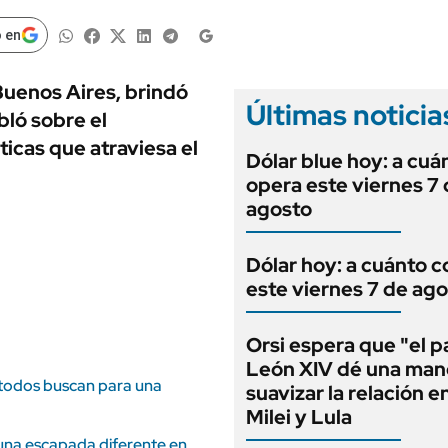
ANUARIO 2025
LIFESTYLE
EDICIÓN IMPRESA
 en
AUTOS
Buenos Aires, brindó
Últimas noticia
bló sobre el
ticas que atraviesa el
Dólar blue hoy: a cuá
opera este viernes 7
agosto
Dólar hoy: a cuánto c
este viernes 7 de ag
Orsi espera que "el 
León XIV dé una man
e todos buscan para una
suavizar la relación e
Milei y Lula
 una escapada diferente en