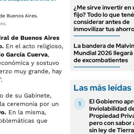
¿Me sirve invertir en
fijo? Todo lo que ten
considerar antes de
es.
inmovilizar tus ahorr
ral de Buenos Aires
La bandera de Malvin
o.
En el acto religioso,
Mundial 2026 llegará
io García Cuerva
,
de excombatientes
 económica y sostuvo
erzo muy grande, hay
".
Las más leídas
o de su Gabinete,
El Gobierno apr
 la ceremonia por un
Inviolabilidad de
o.
En la misma,
Propiedad Priv
roblemáticas que
pero con sabor
sin ley de Tierra