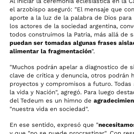
Al iniciar la ceremonia eclesiástica en la 
el arzobispo aseguró: "El mensaje que com
aporte a la luz de la palabra de Dios para
los actores de la sociedad argentina, con
todos construimos la Patria, más allá de s
puedan ser tomadas algunas frases aisla
alimentar la fragmentación
".
"Muchos podrán apelar a diagnostico de si
clave de crítica y denuncia, otros podrán 
proyectos y compromisos a futuro. Todas 
la vida y Nación", agregó. Para luego dest
del Tedeum es un himno de
agradecimie
"nuestra vida en sociedad".
En ese sentido, expresó que "
necesitamos
y que "no se puede procrastinar". Con res