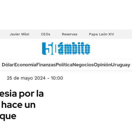
Javier Milei
CEOs
Reservas
Papa León XIV
Anuario autos 2026
Dólar
Economía
Finanzas
Política
Negocios
Opinión
Uruguay
TECNOLOGÍA
NOVEDADES FISCA
MÉXICO
25 de mayo 2024 - 10:00
EDICTOS JUDICIAL
OPINIÓN
esia por la
MULTAS
MUNDO
 hace un
LICITACIONES
INFORMACIÓN GENERAL
 que
CUADROS TARIFAR
ESPECTÁCULOS
RECALL
DEPORTES