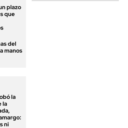
 un plazo
és que
os
as del
 a manos
obó la
 la
ada,
 amargo:
s ni