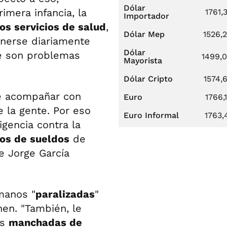
Dólar
rimera infancia, la
1761,
Importador
los servicios de salud
,
Dólar Mep
1526,
nerse diariamente
Dólar
e son problemas
1499,
Mayorista
Dólar Cripto
1574,
e acompañar con
Euro
1766,
 la gente. Por eso
Euro Informal
1763,
igencia contra la
os de sueldos
de
e Jorge García
manos "
paralizadas
"
nen. "También, le
os
manchadas de