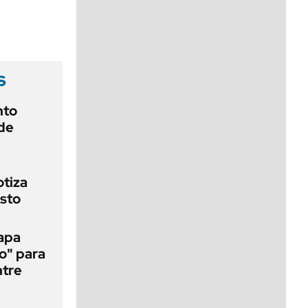
viernes de 10 a 18
s
nto
 de
otiza
osto
papa
o" para
ntre