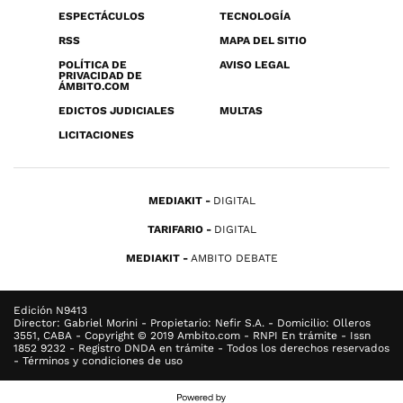
ESPECTÁCULOS
TECNOLOGÍA
RSS
MAPA DEL SITIO
POLÍTICA DE
AVISO LEGAL
PRIVACIDAD DE
ÁMBITO.COM
EDICTOS JUDICIALES
MULTAS
LICITACIONES
MEDIAKIT
DIGITAL
TARIFARIO
DIGITAL
MEDIAKIT
AMBITO DEBATE
Edición N9413
Director: Gabriel Morini - Propietario: Nefir S.A. - Domicilio: Olleros
3551, CABA - Copyright © 2019 Ambito.com - RNPI En trámite - Issn
1852 9232 - Registro DNDA en trámite - Todos los derechos reservados
- Términos y condiciones de uso