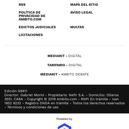
RSS
MAPA DEL SITIO
POLÍTICA DE
AVISO LEGAL
PRIVACIDAD DE
ÁMBITO.COM
EDICTOS JUDICIALES
MULTAS
LICITACIONES
MEDIAKIT
DIGITAL
TARIFARIO
DIGITAL
MEDIAKIT
AMBITO DEBATE
Edición N9411
Director: Gabriel Morini - Propietario: Nefir S.A. - Domicilio: Olleros
3551, CABA - Copyright © 2019 Ambito.com - RNPI En trámite - Issn
1852 9232 - Registro DNDA en trámite - Todos los derechos reservados
- Términos y condiciones de uso