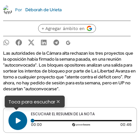
Déborah de Urieta
Por
+ Agregar ámbito en
Las autoridades de la Cámara alta rechazan los tres proyectos que
la oposición había firmado la semana pasada, en una reunión
"autoconvocada". Los bloques opositores analizan una salida para
sortear los intentos de bloqueo por parte de La Libertad Avanza en
torno a cualquier proyecto que “atente contra el déficit cero”. Por
ahora, no hay pedido de sesión para esta semana, pero en UP no
descartan "autoconvocarse".
×
Toca para escuchar
ESCUCHAR EL RESUMEN DE LA NOTA
Tiempo transcurrido: 0 segundos
Dura
00:00
00:46