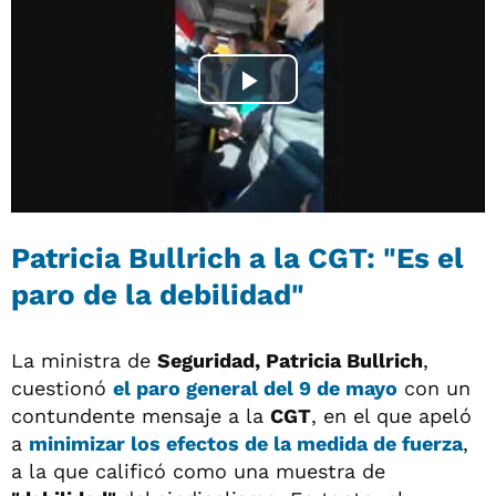
Patricia Bullrich a la CGT: "Es el
paro de la debilidad"
La ministra de
Seguridad, Patricia Bullrich
,
cuestionó
el
paro general del 9 de mayo
con un
contundente mensaje a la
CGT
, en el que apeló
a
minimizar los efectos de la medida de fuerza
,
a la que calificó como una muestra de