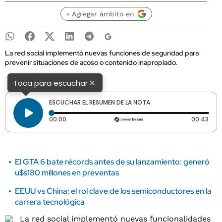
+ Agregar ámbito en
La red social implementó nuevas funciones de seguridad para
prevenir situaciones de acoso o contenido inapropiado.
×
Toca para escuchar
ESCUCHAR EL RESUMEN DE LA NOTA
Tiempo transcurrido: 0 segundos
Dura
00:00
00:43
El GTA 6 bate récords antes de su lanzamiento: generó
u$s180 millones en preventas
EEUU vs China: el rol clave de los semiconductores en la
carrera tecnológica