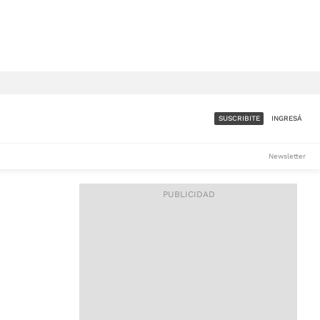
SUSCRIBITE
INGRESÁ
SUMATE A LA COMUNIDAD
Newsletter
DE ÁMBITO
LES
ACCESO FULL - $1.800/MES
ES
CORPORATIVO - CONSULTAR
Si tenés dudas comunicate
con nosotros a
IOS
suscripciones@ambito.com.ar
Llamanos al (54) 11 4556-
9147/48 o
al (54) 11 4449-3256 de lunes a