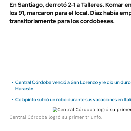
ÁMBITO DEBATE
En Santiago, derrotó 2-1 a Talleres. Komar e
Municipios
los 91, marcaron para el local. Díaz había e
MEDIAKIT AMBITO DEBATE
URUGUAY
transitoriamente para los cordobeses.
Central Córdoba venció a San Lorenzo y le dio un duro 
Huracán
Colapinto sufrió un robo durante sus vacaciones en Itali
Central Córdoba logró su primer triunfo.