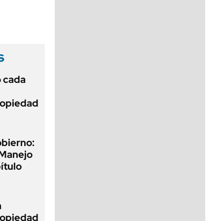
viernes de 10 a 18
s
ó cada
Propiedad
obierno:
 Manejo
ítulo
a
Propiedad