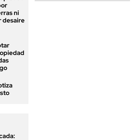
bor
rras ni
 desaire
otar
Propiedad
das
ego
otiza
osto
icada: