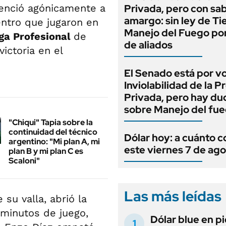
venció agónicamente a
Privada, pero con sa
amargo: sin ley de Tie
ntro que jugaron en
Manejo del Fuego por
ga Profesional
de
de aliados
ictoria en el
El Senado está por v
Inviolabilidad de la 
Privada, pero hay du
sobre Manejo del fu
"Chiqui" Tapia sobre la
continuidad del técnico
Dólar hoy: a cuánto c
argentino: "Mi plan A, mi
este viernes 7 de ag
plan B y mi plan C es
Scaloni"
Las más leídas
su valla, abrió la
 minutos de juego,
Dólar blue en p