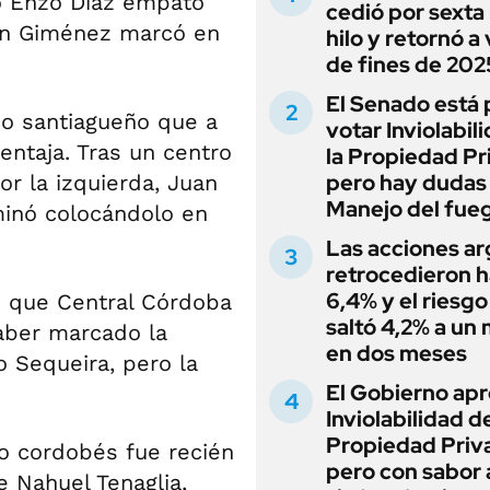
o Enzo Díaz empató
cedió por sexta 
ton Giménez marcó en
hilo y retornó a
de fines de 202
El Senado está 
co santiagueño que a
votar Inviolabil
entaja. Tras un centro
la Propiedad Pr
pero hay dudas
r la izquierda, Juan
Manejo del fue
minó colocándolo en
Las acciones ar
retrocedieron h
6,4% y el riesgo
as que Central Córdoba
saltó 4,2% a un
aber marcado la
en dos meses
 Sequeira, pero la
El Gobierno apr
Inviolabilidad de
Propiedad Priv
to cordobés fue recién
pero con sabor
e Nahuel Tenaglia,