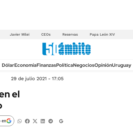
Javier Milei
CEOs
Reservas
Papa León XIV
Anuario autos 2026
Dólar
Economía
Finanzas
Política
Negocios
Opinión
Uruguay
TECNOLOGÍA
NOVEDADES FISCA
MÉXICO
29 de julio 2021 - 17:05
EDICTOS JUDICIAL
OPINIÓN
en el
MULTAS
MUNDO
o
LICITACIONES
INFORMACIÓN GENERAL
CUADROS TARIFAR
ESPECTÁCULOS
 en
RECALL
DEPORTES