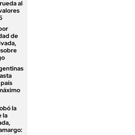
rueda al
 valores
5
por
idad de
ivada,
 sobre
go
gentinas
asta
 país
 máximo
obó la
 la
ada,
 amargo: