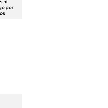
s ni
go por
dos