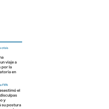
 crisis
na
un viaje a
 por la
ratoria en
a FIFA
esestimó el
disculpas
no y
 su postura