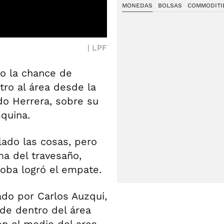
MONEDAS
BOLSAS
COMMODITI
LPF
vo la chance de
ro al área desde la
o Herrera, sobre su
squina.
lado las cosas, pero
ma del travesaño,
doba logró el empate.
ado por Carlos Auzqui,
sde dentro del área