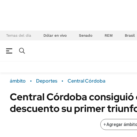
Temas del día
Dólar en vivo
Senado
REM
Brasil
NEGOCIOS
ÚLTIMAS NOTICIAS
Especiales Ámbito
ECONOMÍA
ámbito
Deportes
Central Córdoba
Real Estate
Banco de Datos
Central Córdoba consiguió 
Sustentabilidad
Campo
descuento su primer triunf
Seguros
FINANZAS
ENERGY REPORT
Dólar
+
Agregar ámbito
POLÍTICA
Mercados
Nacional