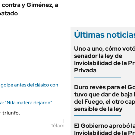
ANUARIO 2025
n contra y Giménez, a
LIFESTYLE
EDICIÓN IMPRESA
mpatado
AUTOS
Últimas noticia
Uno a uno, cómo vot
senador la ley de
Inviolabilidad de la 
Privada
golpe antes del clásico con
Duro revés para el G
tuvo que dar de baja
del Fuego, el otro cap
a: "Ni la matera dejaron"
sensible de la ley
El Gobierno aprobó l
Télam
Inviolabilidad de la 