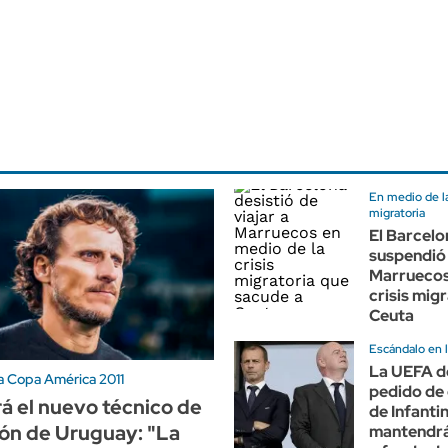
En medio de la
migratoria
El Barcelo
suspendió 
Marruecos
crisis mig
Ceuta
Escándalo en l
La UEFA d
 Copa América 2011
pedido de 
rá el nuevo técnico de
de Infanti
ión de Uruguay: "La
mantendrá