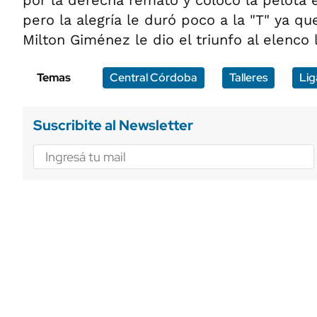
por la derecha remató y colocó la pelota 
pero la alegría le duró poco a la "T" ya q
Milton Giménez le dio el triunfo al elenco l
Temas
Central Córdoba
Talleres
Lig
Suscribite al Newsletter