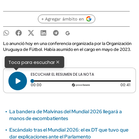
+ Agregar ámbito en
Lo anunció hoy en una conferencia organizada por la Organización
Uruguaya de Fútbol. Había asumido en el cargo en mayo de 2023.
×
Toca para escuchar
ESCUCHAR EL RESUMEN DE LA NOTA
Tiempo transcurrido: 0 segundos
Dura
00:00
00:41
La bandera de Malvinas del Mundial 2026 llegará a
manos de excombatientes
Escándalo tras el Mundial 2026: el ex DT que tuvo que
dar explicaciones ante el Parlamento