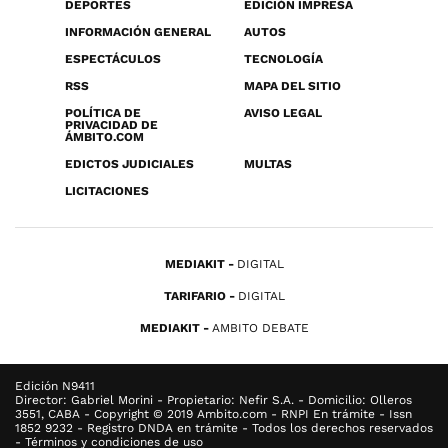
DEPORTES
EDICIÓN IMPRESA
INFORMACIÓN GENERAL
AUTOS
ESPECTÁCULOS
TECNOLOGÍA
RSS
MAPA DEL SITIO
POLÍTICA DE
AVISO LEGAL
PRIVACIDAD DE
ÁMBITO.COM
EDICTOS JUDICIALES
MULTAS
LICITACIONES
MEDIAKIT
DIGITAL
TARIFARIO
DIGITAL
MEDIAKIT
AMBITO DEBATE
Edición N9411
Director: Gabriel Morini - Propietario: Nefir S.A. - Domicilio: Olleros
3551, CABA - Copyright © 2019 Ambito.com - RNPI En trámite - Issn
1852 9232 - Registro DNDA en trámite - Todos los derechos reservados
- Términos y condiciones de uso