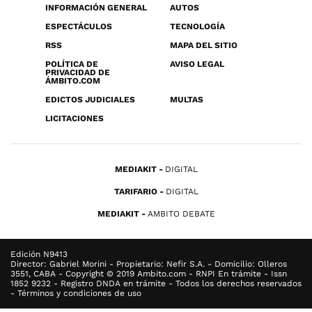
INFORMACIÓN GENERAL
AUTOS
ESPECTÁCULOS
TECNOLOGÍA
RSS
MAPA DEL SITIO
POLÍTICA DE
AVISO LEGAL
PRIVACIDAD DE
ÁMBITO.COM
EDICTOS JUDICIALES
MULTAS
LICITACIONES
MEDIAKIT
DIGITAL
TARIFARIO
DIGITAL
MEDIAKIT
AMBITO DEBATE
Edición N9413
Director: Gabriel Morini - Propietario: Nefir S.A. - Domicilio: Olleros
3551, CABA - Copyright © 2019 Ambito.com - RNPI En trámite - Issn
1852 9232 - Registro DNDA en trámite - Todos los derechos reservados
- Términos y condiciones de uso