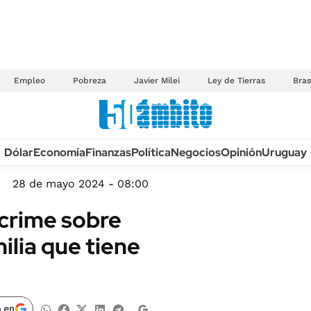
Empleo
Pobreza
Javier Milei
Ley de Tierras
Bras
Anuario autos 2026
Dólar
Economía
Finanzas
Política
Negocios
Opinión
Uruguay
TECNOLOGÍA
NOVEDADES FISCA
MÉXICO
28 de mayo 2024 - 08:00
EDICTOS JUDICIAL
OPINIÓN
e crime sobre
MULTAS
MUNDO
ilia que tiene
LICITACIONES
INFORMACIÓN GENERAL
CUADROS TARIFAR
ESPECTÁCULOS
RECALL
DEPORTES
 en