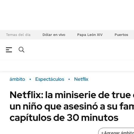
Temas del día
Dólar en vivo
Papa León XIV
Puertos
NEGOCIOS
ÚLTIMAS NOTICIAS
Especiales Ámbito
ECONOMÍA
ámbito
Espectáculos
Netflix
Real Estate
Banco de Datos
Netflix: la miniserie de tru
Sustentabilidad
Campo
un niño que asesinó a su fam
Seguros
FINANZAS
ENERGY REPORT
capítulos de 30 minutos
Dólar
POLÍTICA
Mercados
+
Agregar ámbito
Nacional