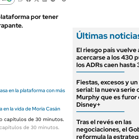
ANUARIO 2025
LIFESTYLE
EDICIÓN IMPRESA
AUTOS
plataforma por tener
trapante.
Últimas noticia
El riesgo país vuelve 
acercarse a los 430 
los ADRs caen hasta
Fiestas, excesos y un
serial: la nueva serie
arrasa en la plataforma con más
Murphy que es furor
Disney+
ada en la vida de Moria Casán
Tras el revés en las
 capítulos de 30 minutos.
negociaciones, el Go
reformula la estrateg