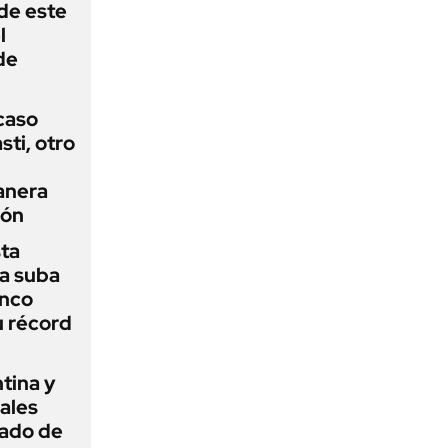
 de este
l
de
 caso
ti, otro
anera
ión
sta
a suba
anco
u récord
tina y
ñales
gado de