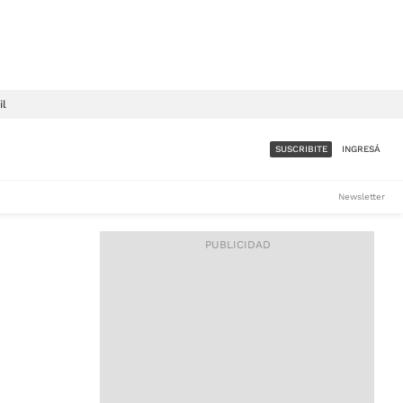
il
SUSCRIBITE
INGRESÁ
SUMATE A LA COMUNIDAD
Newsletter
DE ÁMBITO
LES
ACCESO FULL - $1.800/MES
ES
CORPORATIVO - CONSULTAR
Si tenés dudas comunicate
con nosotros a
IOS
suscripciones@ambito.com.ar
Llamanos al (54) 11 4556-
9147/48 o
al (54) 11 4449-3256 de lunes a