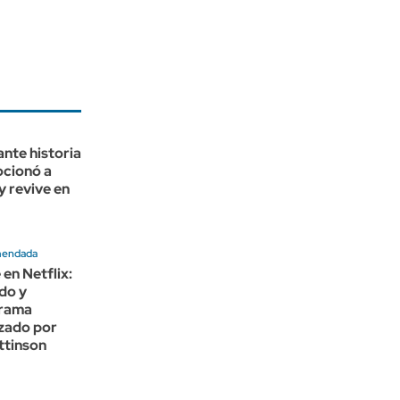
nte historia
cionó a
y revive en
mendada
 en Netflix:
do y
drama
zado por
ttinson