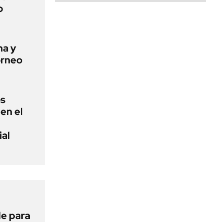
o
ha y
orneo
os
en el
ial
de para