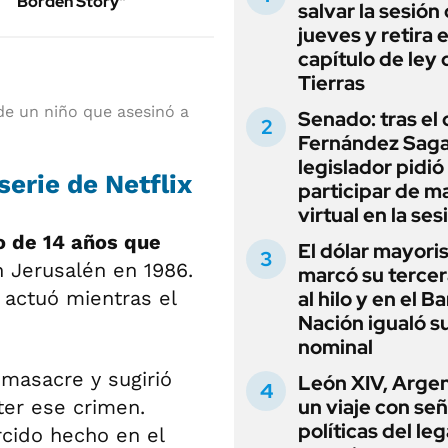
Borden Story"
salvar la sesión
jueves y retira e
capítulo de ley 
Tierras
de un niño que asesinó a
Senado: tras el
Fernández Sagas
legislador pidió
serie de Netflix
participar de m
virtual en la ses
o de 14 años que
El dólar mayori
n Jerusalén en 1986.
marcó su tercer
 actuó mientras el
al hilo y en el B
Nación igualó s
nominal
 masacre y sugirió
León XIV, Argen
un viaje con se
ter ese crimen.
políticas del le
rcido hecho en el