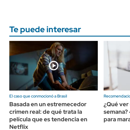
Te puede interesar
El caso que conmocionó a Brasil
Recomendaci
Basada en un estremecedor
¿Qué ver 
crimen real: de qué trata la
semana? 4
película que es tendencia en
para mar
Netflix