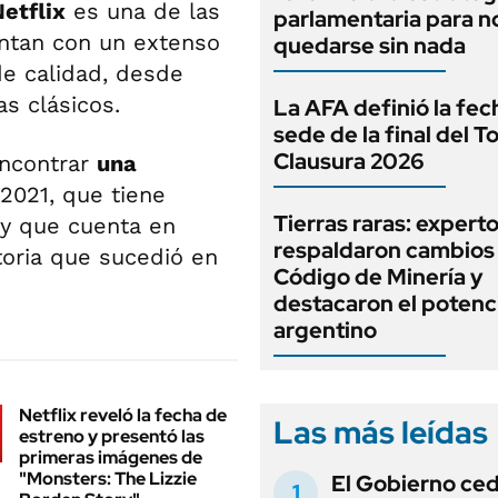
etflix
es una de las
parlamentaria para n
ntan con un extenso
quedarse sin nada
de calidad, desde
as clásicos.
La AFA definió la fec
sede de la final del T
Clausura 2026
encontrar
una
 2021, que tiene
Tierras raras: expert
y que cuenta en
respaldaron cambios 
oria que sucedió en
Código de Minería y
destacaron el potenc
argentino
Netflix reveló la fecha de
Las más leídas
estreno y presentó las
primeras imágenes de
"Monsters: The Lizzie
El Gobierno ce