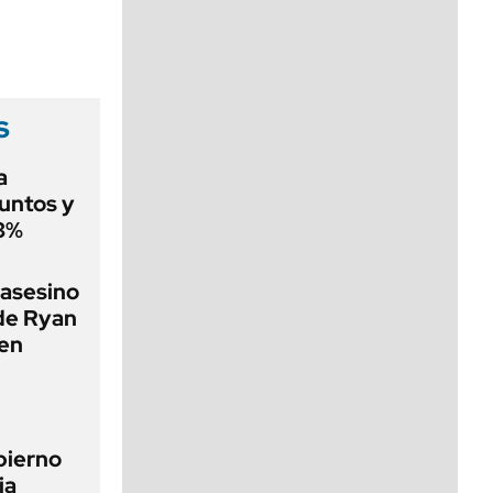
viernes de 10 a 18
s
a
puntos y
 3%
 asesino
 de Ryan
 en
bierno
ia