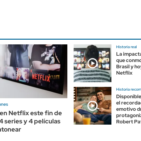
Historia real
La impacta
que conmo
Brasil y ho
Netflix
Historia reco
Disponible
el recorda
ones
emotivo 
en Netflix este fin de
protagoni
 series y 4 películas
Robert Pa
atonear