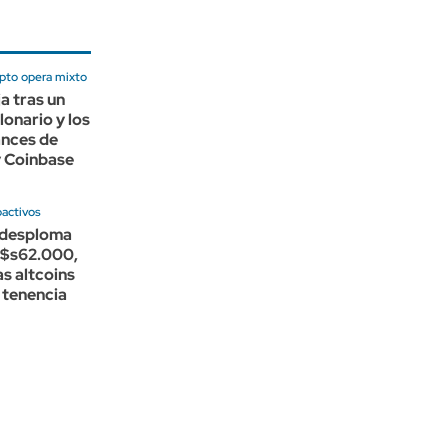
ipto opera mixto
ja tras un
lonario y los
ances de
y Coinbase
oactivos
e desploma
u$s62.000,
as altcoins
 tenencia