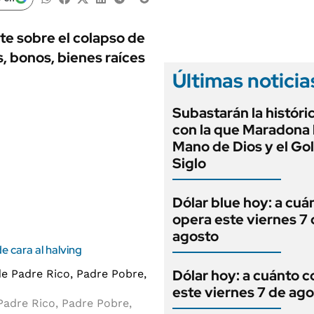
ANUARIO 2025
LIFESTYLE
EDICIÓN IMPRESA
AUTOS
e sobre el colapso de
, bonos, bienes raíces
Últimas noticia
Subastarán la históri
con la que Maradona h
Mano de Dios y el Gol
Siglo
Dólar blue hoy: a cuá
opera este viernes 7
agosto
e cara al halving
Dólar hoy: a cuánto c
este viernes 7 de ag
Padre Rico, Padre Pobre,