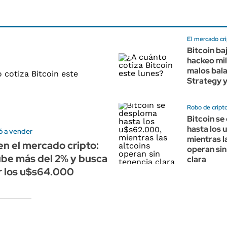
El mercado cr
Bitcoin ba
hackeo mil
malos bal
Strategy 
Robo de cript
Bitcoin s
hasta los 
ó a vender
mientras l
n el mercado cripto:
operan sin
ube más del 2% y busca
clara
r los u$s64.000