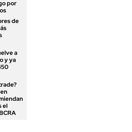
go por
dos
ores de
más
s
uelve a
o y ya
 450
 trade?
 en
omiendan
s el
l BCRA