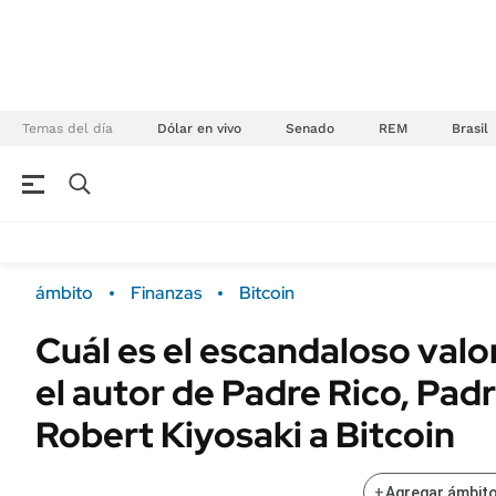
Temas del día
Dólar en vivo
Senado
REM
Brasil
NEGOCIOS
ÚLTIMAS NOTICIAS
Especiales Ámbito
ECONOMÍA
ámbito
Finanzas
Bitcoin
Real Estate
Banco de Datos
Cuál es el escandaloso valo
Sustentabilidad
Campo
el autor de Padre Rico, Pad
Seguros
FINANZAS
ENERGY REPORT
Robert Kiyosaki a Bitcoin
Dólar
POLÍTICA
Mercados
+
Agregar ámbito
Nacional