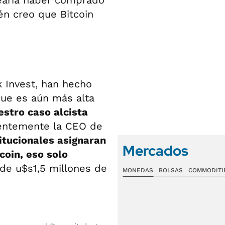
earía haber comprado
én creo que Bitcoin
k Invest, han hecho
que es aún más alta
stro caso alcista
cientemente la CEO de
titucionales asignaran
Mercados
coin, eso solo
 de u$s1,5 millones de
MONEDAS
BOLSAS
COMMODITI