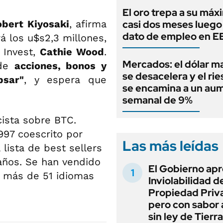
El oro trepa a su máx
bert Kiyosaki
, afirma
casi dos meses luego
dato de empleo en 
á los u$s2,3 millones,
 Invest,
Cathie Wood
.
Mercados: el dólar m
 de
acciones, bonos y
se desacelera y el rie
psar"
, y espera que
se encamina a un au
semanal de 9%
cista sobre BTC.
997 coescrito por
Las más leídas
 lista de best sellers
años. Se han vendido
El Gobierno apr
n más de 51 idiomas
Inviolabilidad de
Propiedad Priv
pero con sabor
sin ley de Tierra