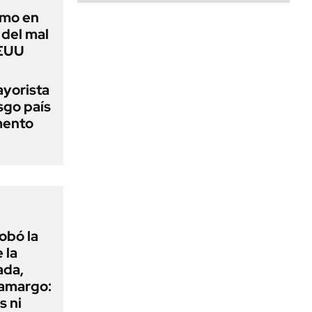
imo en
 del mal
EEUU
ayorista
sgo país
mento
obó la
 la
ada,
 amargo:
s ni