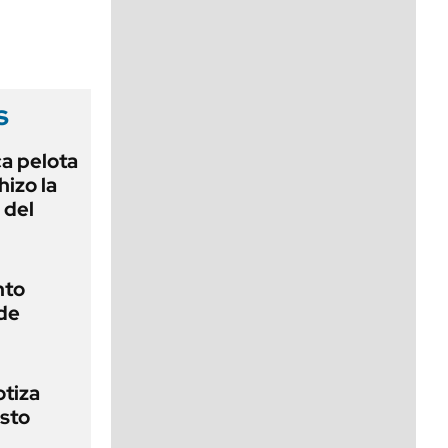
viernes de 10 a 18
s
ca pelota
izo la
 del
nto
 de
otiza
osto