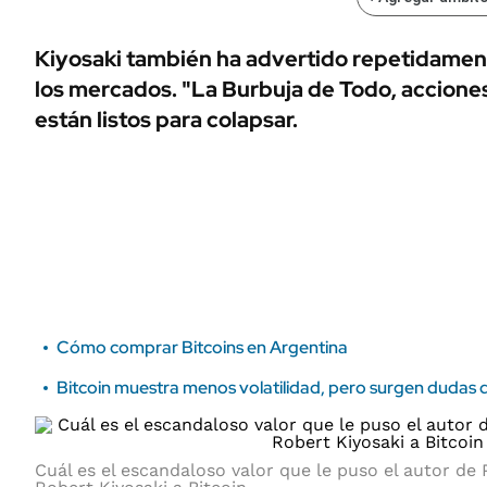
ÁMBITO DEBATE
Municipios
MEDIAKIT AMBITO DEBATE
Kiyosaki también ha advertido repetidament
URUGUAY
los mercados. "La Burbuja de Todo, acciones
están listos para colapsar.
Cómo comprar Bitcoins en Argentina
Bitcoin muestra menos volatilidad, pero surgen dudas d
Cuál es el escandaloso valor que le puso el autor de 