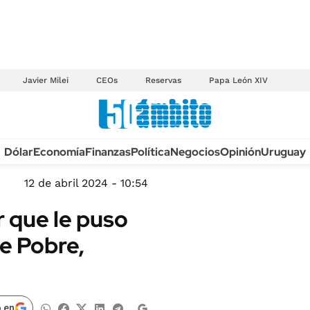
Javier Milei
CEOs
Reservas
Papa León XIV
Anuario autos 2026
Dólar
Economía
Finanzas
Política
Negocios
Opinión
Uruguay
TECNOLOGÍA
NOVEDADES FISCA
MÉXICO
12 de abril 2024 - 10:54
EDICTOS JUDICIAL
OPINIÓN
r que le puso
MULTAS
MUNDO
re Pobre,
LICITACIONES
INFORMACIÓN GENERAL
CUADROS TARIFAR
ESPECTÁCULOS
RECALL
DEPORTES
 en