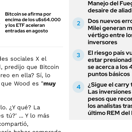
Manejo del Fue
desaire de alia
Bitcoin se afirma por
encima de los u$s64.000
Dos nuevos err
y los ETF aceleran
Milei generan 
entradas en agosto
vértigo entre lo
inversores
El riesgo país v
des sociales X el
estar presionad
se acerca a los
 predijo que Bitcoin
puntos básicos
eo en ella? Sí, lo
o que Wood es "
muy
¿Sigue el carry
Las inversiones
pesos que rec
los analistas tra
rlo. ¿Y qué? La
último REM de
tú?' ... Y lo más
compartió,