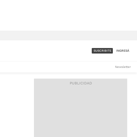
SUSCRIBITE
INGRESÁ
SUMATE A LA COMUNIDAD
Newsletter
DE ÁMBITO
LES
ACCESO FULL - $1.800/MES
ES
CORPORATIVO - CONSULTAR
Si tenés dudas comunicate
con nosotros a
IOS
suscripciones@ambito.com.ar
Llamanos al (54) 11 4556-
9147/48 o
al (54) 11 4449-3256 de lunes a