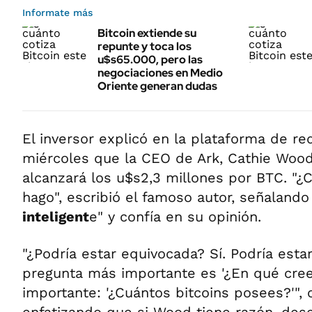
Informate más
Bitcoin extiende su
repunte y toca los
u$s65.000, pero las
negociaciones en Medio
Oriente generan dudas
El inversor explicó en la plataforma de re
miércoles que la CEO de Ark, Cathie Wood,
alcanzará los u$s2,3 millones por BTC. "¿Cr
hago", escribió el famoso autor, señaland
inteligent
e" y confía en su opinión.
"¿Podría estar equivocada? Sí. Podría esta
pregunta más importante es '¿En qué crees 
importante: '¿Cuántos bitcoins posees?'", 