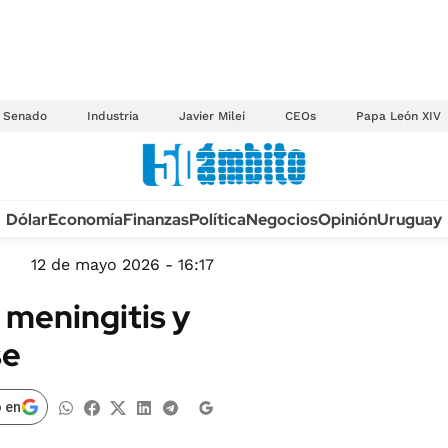
Senado
Industria
Javier Milei
CEOs
Papa León XIV
Anuario autos 2026
Dólar
Economía
Finanzas
Política
Negocios
Opinión
Uruguay
TECNOLOGÍA
NOVEDADES FISCA
MÉXICO
12 de mayo 2026 - 16:17
EDICTOS JUDICIAL
OPINIÓN
 meningitis y
MULTAS
MUNDO
se
LICITACIONES
INFORMACIÓN GENERAL
CUADROS TARIFAR
ESPECTÁCULOS
 en
RECALL
DEPORTES