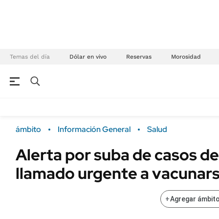
Temas del día
Dólar en vivo
Reservas
Morosidad
NEGOCIOS
ÚLTIMAS NOTICIAS
Especiales Ámbito
ECONOMÍA
ámbito
Información General
Salud
Real Estate
Banco de Datos
Alerta por suba de casos de
Sustentabilidad
Campo
llamado urgente a vacunar
Seguros
FINANZAS
ENERGY REPORT
Dólar
+
Agregar ámbito
POLÍTICA
Mercados
Nacional