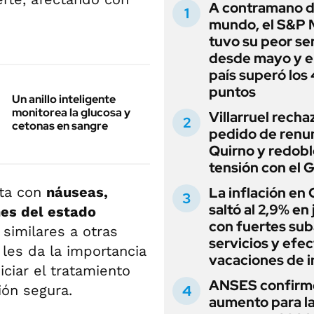
A contramano d
mundo, el S&P 
tuvo su peor s
desde mayo y el
país superó los
puntos
Un anillo inteligente
monitorea la glucosa y
Villarruel recha
cetonas en sangre
pedido de renu
Quirno y redobl
tensión con el 
ita con
náuseas,
La inflación en
saltó al 2,9% en j
nes del estado
con fuertes sub
 similares a otras
servicios y efe
les da la importancia
vacaciones de i
ciar el tratamiento
ANSES confirm
ión segura.
aumento para l