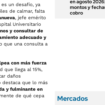
en agosto 2026
es un desafío, ya
montos y fecha
iles de calmar, falta
cobro
anueva
, jefe emérito
pital Universitario
nos y consultar de
atamiento adecuado y
do que una consulta a
lpea con más fuerza
d que llega al 15%,
tar daños
to destaca que lo más
da y fulminante en
emente de qué cepa
Mercados