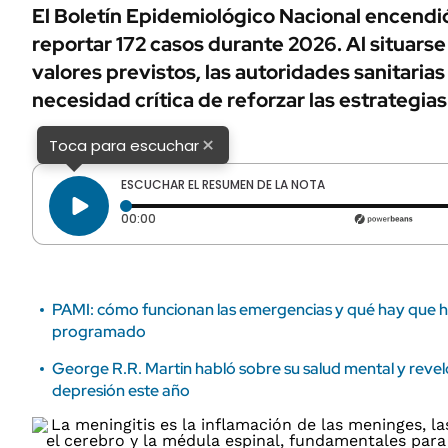
ÁMBITO DEBATE
El Boletín Epidemiológico Nacional encendió
Municipios
reportar 172 casos durante 2026. Al situarse
MEDIAKIT AMBITO DEBATE
URUGUAY
valores previstos, las autoridades sanitaria
necesidad crítica de reforzar las estrategia
×
Toca para escuchar
ESCUCHAR EL RESUMEN DE LA NOTA
Tiempo transcurrido: 0 segundos
00:00
PAMI: cómo funcionan las emergencias y qué hay que ha
programado
George R.R. Martin habló sobre su salud mental y revel
depresión este año