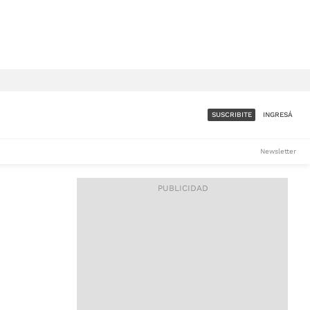
SUSCRIBITE
INGRESÁ
SUMATE A LA COMUNIDAD
Newsletter
DE ÁMBITO
LES
ACCESO FULL - $1.800/MES
ES
CORPORATIVO - CONSULTAR
Si tenés dudas comunicate
con nosotros a
IOS
suscripciones@ambito.com.ar
Llamanos al (54) 11 4556-
9147/48 o
al (54) 11 4449-3256 de lunes a