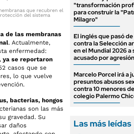
"transformación pro
s membranas que recubren el
para construir la "Pat
rotección del sistema
Milagro"
osa de las membranas
El inglés que pasó de
nal
. Actualmente,
contra la Selección a
en el Mundial 2026 a 
sta enfermedad:
acusado por agresió
, ya se reportaron
152 casos que se
Marcelo Porcel irá a j
res, lo que vuelve
presuntos abusos se
evención.
contra 10 menores de
colegio Palermo Chic
rus, bacterias, hongos
acterianas son las más
 su gravedad. Su
Las más leídas
sar daños
erte, afectando con