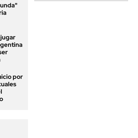
funda"
ria
 jugar
rgentina
ser
n
uicio por
xuales
l
o