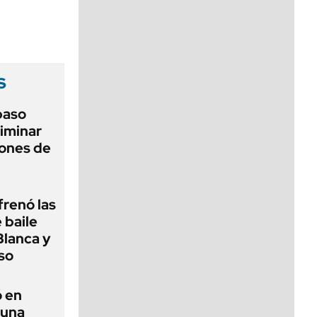
viernes de 10 a 18
s
 paso
liminar
ciones de
frenó las
 baile
Blanca y
so
ó en
 una