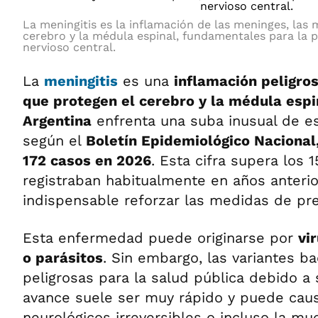
La meningitis es la inflamación de las meninges, la
cerebro y la médula espinal, fundamentales para la p
nervioso central.
La
meningitis
es una
inflamación peligr
que protegen el cerebro y la médula espi
Argentina
enfrenta una suba inusual de e
según el
Boletín Epidemiológico Nacional
172 casos en 2026
. Esta cifra supera los 
registraban habitualmente en años anterio
indispensable reforzar las medidas de pr
Esta enfermedad puede originarse por
vi
o parásitos
. Sin embargo, las variantes b
peligrosas para la salud pública debido a
avance suele ser muy rápido y puede cau
neurológicos irreversibles o incluso la mu