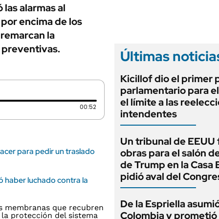
ANUARIO 2025
 las alarmas al
LIFESTYLE
EDICIÓN IMPRESA
 por encima de los
AUTOS
s remarcan la
s preventivas.
Últimas noticia
Kicillof dio el primer
parlamentario para e
el límite a las reelec
Duración: 52 segundos
00:52
intendentes
Un tribunal de EEUU 
cer para pedir un traslado
obras para el salón de
de Trump en la Casa 
pidió aval del Congre
ó haber luchado contra la
De la Espriella asumi
Colombia y prometió