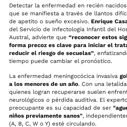
Detectar la enfermedad en recién nacidos 
que se manifiesta a través de llantos difíc
de apetito o sueño excesivo.
Enrique Cas
del Servicio de Infectología Infantil del Hos
Austral, advierte que
“reconocer estos sig
forma precoz es clave para iniciar el tr
reducir el riesgo de secuelas”
, enfatizan
tiempo puede cambiar el pronóstico.
La enfermedad meningocócica invasiva
go
a los menores de un año
. Con una letalida
quienes logran recuperarse suelen enfren
neurológicos o pérdida auditiva. El exper
preocupante es su capacidad de ser
"agu
niños previamente sanos"
, independient
(A, B, C, W o Y) esté circulando.