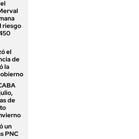
el
Merval
emana
 riesgo
 450
zó el
ncia de
ó la
Gobierno
 CABA
ulio,
as de
cto
nvierno
ó un
as PNC