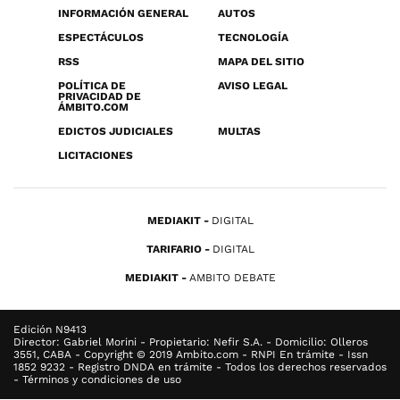
INFORMACIÓN GENERAL
AUTOS
ESPECTÁCULOS
TECNOLOGÍA
RSS
MAPA DEL SITIO
POLÍTICA DE
AVISO LEGAL
PRIVACIDAD DE
ÁMBITO.COM
EDICTOS JUDICIALES
MULTAS
LICITACIONES
MEDIAKIT
DIGITAL
TARIFARIO
DIGITAL
MEDIAKIT
AMBITO DEBATE
Edición N9413
Director: Gabriel Morini - Propietario: Nefir S.A. - Domicilio: Olleros
3551, CABA - Copyright © 2019 Ambito.com - RNPI En trámite - Issn
1852 9232 - Registro DNDA en trámite - Todos los derechos reservados
- Términos y condiciones de uso