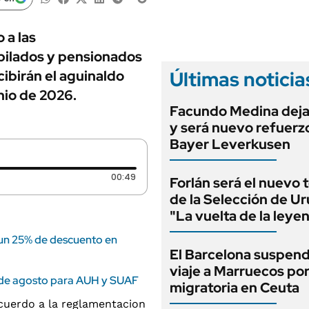
ANUARIO 2025
LIFESTYLE
EDICIÓN IMPRESA
AUTOS
 a las
ubilados y pensionados
Últimas noticia
cibirán el aguinaldo
nio de 2026.
Facundo Medina deja
y será nuevo refuerz
Bayer Leverkusen
Duración: 49 segundos
00:49
Forlán será el nuevo 
de la Selección de U
"La vuelta de la leye
 un 25% de descuento en
El Barcelona suspend
viaje a Marruecos por 
 de agosto para AUH y SUAF
migratoria en Ceuta