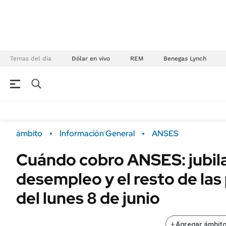
Temas del día
Dólar en vivo
REM
Benegas Lynch
NEGOCIOS
ÚLTIMAS NOTICIAS
Especiales Ámbito
ECONOMÍA
ámbito
Información General
ANSES
Real Estate
Banco de Datos
Cuándo cobro ANSES: jubil
Sustentabilidad
Campo
desempleo y el resto de las
Seguros
FINANZAS
ENERGY REPORT
del lunes 8 de junio
Dólar
POLÍTICA
Mercados
+
Agregar ámbito
Nacional