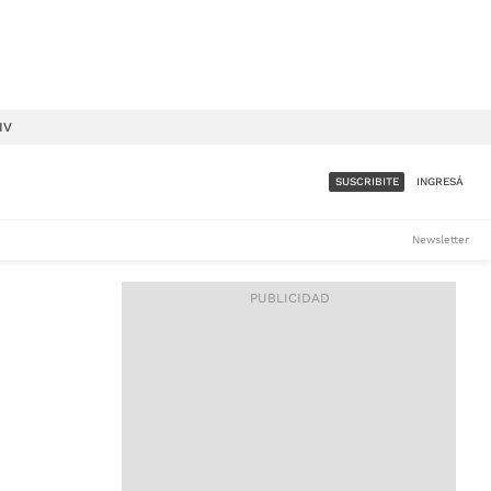
IV
SUSCRIBITE
INGRESÁ
SUMATE A LA COMUNIDAD
Newsletter
DE ÁMBITO
LES
ACCESO FULL - $1.800/MES
ES
CORPORATIVO - CONSULTAR
Si tenés dudas comunicate
con nosotros a
IOS
suscripciones@ambito.com.ar
Llamanos al (54) 11 4556-
9147/48 o
al (54) 11 4449-3256 de lunes a