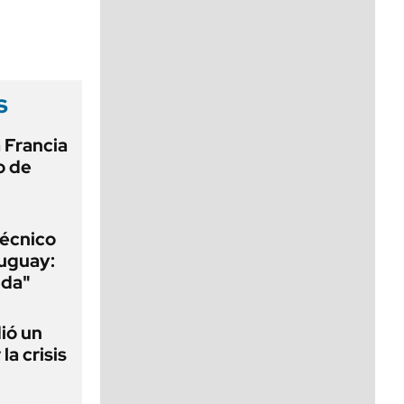
viernes de 10 a 18
s
 Francia
o de
técnico
ruguay:
nda"
ió un
la crisis