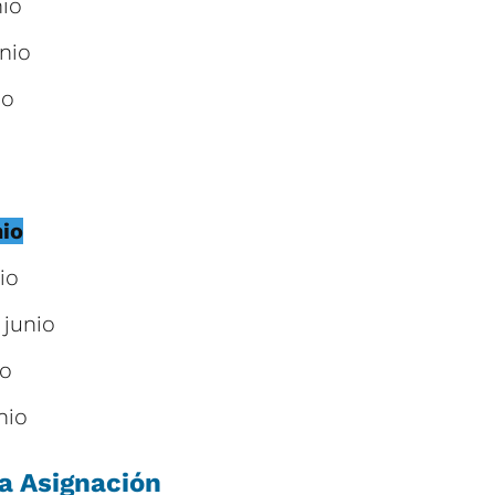
nio
nio
io
nio
io
 junio
io
nio
la Asignación