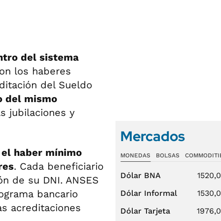
ntro del sistema
con los haberes
ditación del Sueldo
ro del mismo
as jubilaciones y
Mercados
 el haber mínimo
MONEDAS
BOLSAS
COMMODITI
res
. Cada beneficiario
Dólar BNA
1520,
ción de su DNI. ANSES
nograma bancario
Dólar Informal
1530,
as acreditaciones
Dólar Tarjeta
1976,