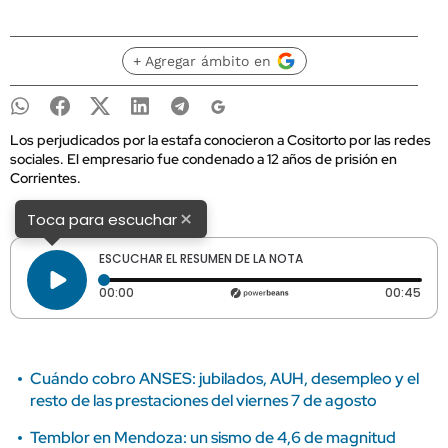
+ Agregar ámbito en
Los perjudicados por la estafa conocieron a Cositorto por las redes
sociales. El empresario fue condenado a 12 años de prisión en
Corrientes.
×
Toca para escuchar
ESCUCHAR EL RESUMEN DE LA NOTA
Tiempo transcurrido: 0 segundos
Dura
00:00
00:45
Cuándo cobro ANSES: jubilados, AUH, desempleo y el
resto de las prestaciones del viernes 7 de agosto
Temblor en Mendoza: un sismo de 4,6 de magnitud