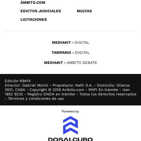
ÁMBITO.COM
EDICTOS JUDICIALES
MULTAS
LICITACIONES
MEDIAKIT
DIGITAL
TARIFARIO
DIGITAL
MEDIAKIT
AMBITO DEBATE
Edición N9414
Director: Gabriel Morini - Propietario: Nefir S.A. - Domicilio: Olleros
3551, CABA - Copyright © 2019 Ambito.com - RNPI En trámite - Issn
1852 9232 - Registro DNDA en trámite - Todos los derechos reservados
- Términos y condiciones de uso