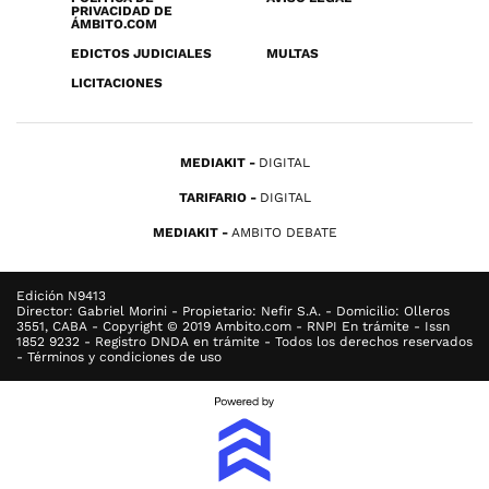
PRIVACIDAD DE
ÁMBITO.COM
EDICTOS JUDICIALES
MULTAS
LICITACIONES
MEDIAKIT
DIGITAL
TARIFARIO
DIGITAL
MEDIAKIT
AMBITO DEBATE
Edición N9413
Director: Gabriel Morini - Propietario: Nefir S.A. - Domicilio: Olleros
3551, CABA - Copyright © 2019 Ambito.com - RNPI En trámite - Issn
1852 9232 - Registro DNDA en trámite - Todos los derechos reservados
- Términos y condiciones de uso