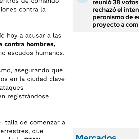
centros de comando
reunió 38 votos
iones contra la
rechazó el inten
peronismo de en
proyecto a com
ió hoy a acusar a las
cia contra hombres,
como escudos humanos.
ismo, asegurando que
os en la ciudad clave
 ataques
en registrándose
e Italia de comenzar a
terrestres, que
Mercados