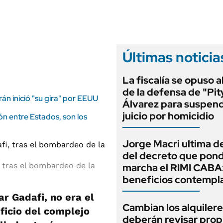
ANUARIO 2025
LIFESTYLE
EDICIÓN IMPRESA
AUTOS
Últimas noticia
La fiscalía se opuso 
de la defensa de "Pit
rán inició "su gira" por EEUU
Álvarez para suspend
juicio por homicidio
ión entre Estados, son los
Jorge Macri ultima de
del decreto que pond
, tras el bombardeo de la
marcha el RIMI CABA
beneficios contempl
r Gadafi, no era el
Cambian los alquilere
ficio del complejo
deberán revisar prop