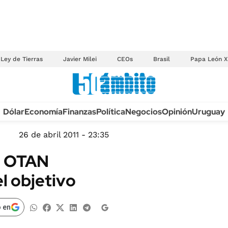
Ley de Tierras
Javier Milei
CEOs
Brasil
Papa León X
Anuario autos 2026
Dólar
Economía
Finanzas
Política
Negocios
Opinión
Uruguay
TECNOLOGÍA
NOVEDADES FISCA
MÉXICO
26 de abril 2011 - 23:35
EDICTOS JUDICIAL
OPINIÓN
o, OTAN
MULTAS
MUNDO
l objetivo
LICITACIONES
INFORMACIÓN GENERAL
CUADROS TARIFAR
ESPECTÁCULOS
 en
RECALL
DEPORTES