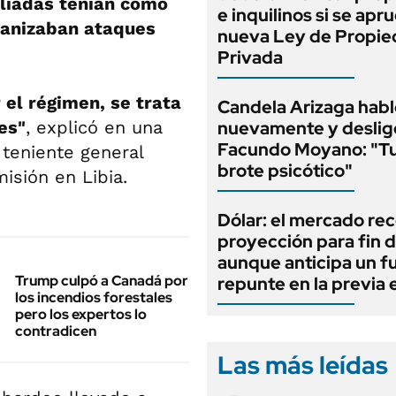
liadas tenían como
e inquilinos si se apr
rganizaban ataques
nueva Ley de Propi
Privada
 el régimen, se trata
Candela Arizaga habl
les"
, explicó en una
nuevamente y deslig
Facundo Moyano: "T
 teniente general
brote psicótico"
misión en Libia.
Dólar: el mercado re
proyección para fin d
aunque anticipa un f
Trump culpó a Canadá por
repunte en la previa 
los incendios forestales
pero los expertos lo
contradicen
Las más leídas