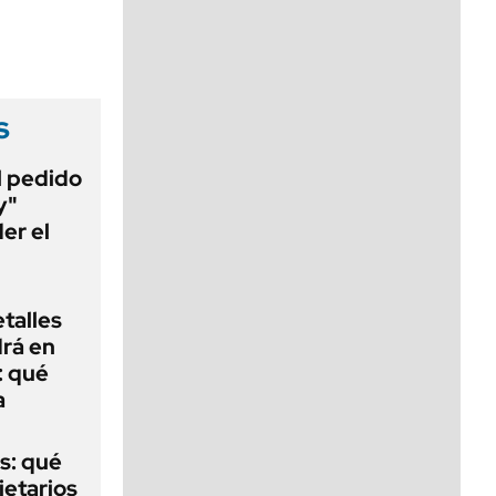
viernes de 10 a 18
s
al pedido
y"
er el
talles
rá en
: qué
a
s: qué
ietarios