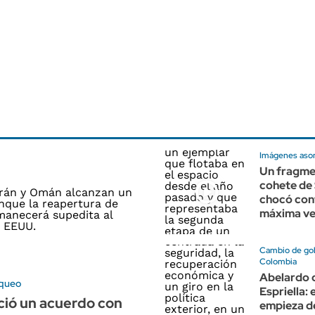
Imágenes aso
Un fragme
cohete de
chocó cont
máxima ve
Cambio de go
Colombia
Abelardo d
oqueo
Espriella: 
ció un acuerdo con
empieza d