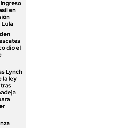
l ingreso
sil en
sión
 Lula
iden
rescates
o dio el
e
as Lynch
 la ley
ntras
madeja
para
er
anza