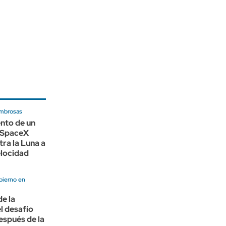
mbrosas
nto de un
 SpaceX
ra la Luna a
locidad
bierno en
e la
el desafío
espués de la