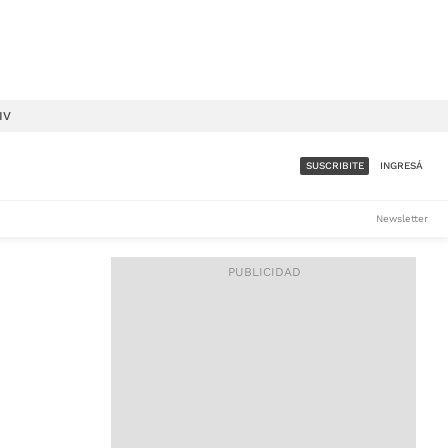
IV
SUSCRIBITE
INGRESÁ
SUMATE A LA COMUNIDAD
Newsletter
DE ÁMBITO
LES
ACCESO FULL - $1.800/MES
ES
CORPORATIVO - CONSULTAR
Si tenés dudas comunicate
con nosotros a
IOS
suscripciones@ambito.com.ar
Llamanos al (54) 11 4556-
9147/48 o
al (54) 11 4449-3256 de lunes a