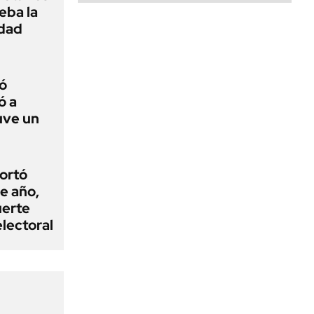
ueba la
edad
ó
ó a
uve un
cortó
e año,
uerte
electoral