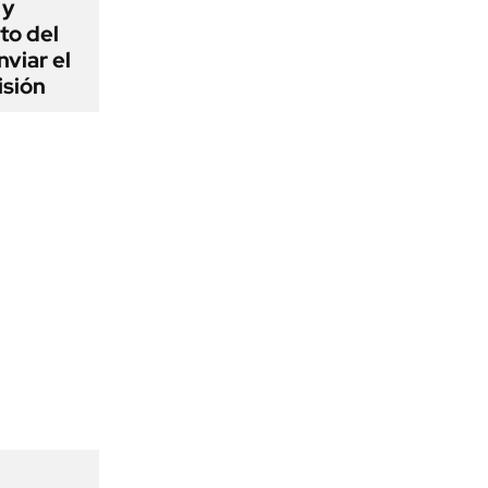
 y
to del
viar el
isión