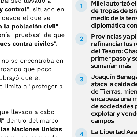
mbardeo llevado a
Milei autorizó e
 control"
, situado en
de tropas de Bra
y desde el que se
medio de la ten
diplomática con
 la población civil"
.
tenía "pruebas" de que
Provincias ya p
ues contra civiles".
refinanciar los 
del Tesoro: Chac
primer paso y s
no se encontraba en
sumarían más
cordando que poco
Joaquín Beneg
subrayó que el
ataca la caída de
e limita a "proteger a
de Tierras, mie
encabeza una 
de sociedades 
ue llevado a cabo
explotar y vend
al"
dentro del marco
campos
 las Naciones Unidas
La Libertad Av