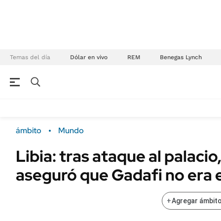
Temas del día
Dólar en vivo
REM
Benegas Lynch
NEGOCIOS
ÚLTIMAS NOTICIAS
Especiales Ámbito
ECONOMÍA
ámbito
Mundo
Real Estate
Banco de Datos
Libia: tras ataque al palaci
Sustentabilidad
Campo
aseguró que Gadafi no era e
Seguros
FINANZAS
ENERGY REPORT
Dólar
+
Agregar ámbito
POLÍTICA
Mercados
Nacional