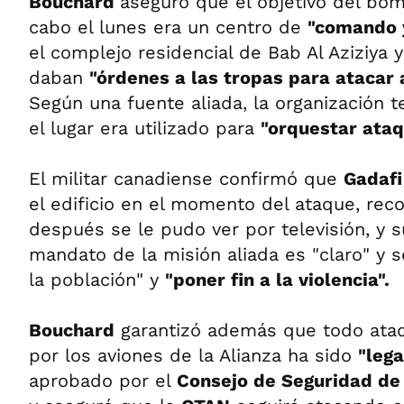
Bouchard
aseguró que el objetivo del bo
cabo el lunes era un centro de
"comando y
el complejo residencial de Bab Al Aziziya 
daban
"órdenes a las tropas para atacar a
Según una fuente aliada, la organización 
el lugar era utilizado para
"orquestar ataq
El militar canadiense confirmó que
Gadafi
el edificio en el momento del ataque, re
después se le pudo ver por televisión, y 
mandato de la misión aliada es "claro" y s
la población" y
"poner fin a la violencia".
Bouchard
garantizó además que todo ataq
por los aviones de la Alianza ha sido
"leg
aprobado por el
Consejo de Seguridad de