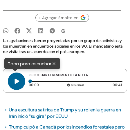
+ Agregar ámbito en
Las grabaciones fueron proyectadas por un grupo de activistas y
los muestran en encuentros sociales en los 90. El mandatario está
de visita tras un acuerdo con el país europeo.
×
Toca para escuchar
ESCUCHAR EL RESUMEN DE LA NOTA
Tiempo transcurrido: 0 segundos
Dura
00:00
00:41
Una escultura satírica de Trump y su rol en la guerra en
Irán inició "su gira" por EEUU
Trump culpó a Canadá por los incendios forestales pero