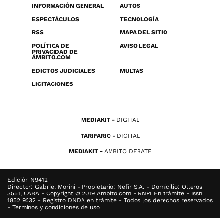
INFORMACIÓN GENERAL
AUTOS
ESPECTÁCULOS
TECNOLOGÍA
RSS
MAPA DEL SITIO
POLÍTICA DE
AVISO LEGAL
PRIVACIDAD DE
ÁMBITO.COM
EDICTOS JUDICIALES
MULTAS
LICITACIONES
MEDIAKIT
DIGITAL
TARIFARIO
DIGITAL
MEDIAKIT
AMBITO DEBATE
Edición N9412
Director: Gabriel Morini - Propietario: Nefir S.A. - Domicilio: Olleros
3551, CABA - Copyright © 2019 Ambito.com - RNPI En trámite - Issn
1852 9232 - Registro DNDA en trámite - Todos los derechos reservados
- Términos y condiciones de uso